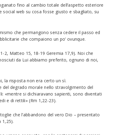
ganato fino al cambio totale dell’aspetto esteriore
w e social web su cosa fosse giusto e sbagliato, su
nsumismo che permangono senza cedere il passo ed
ubblicitarie che compaiono un po’ ovunque.
, 1-2, Matteo 15, 18-19 Geremia 17,9). Noi che
osciuti da Lui abbiamo preferito, ognuno di noi,
 la risposta non era certo un sì.
ice del degrado morale nello stravolgimento del
li: «mentre si dichiaravano sapienti, sono diventati
i e di rettili» (Rm 1,22-23).
on toglie che l’abbandono del vero Dio – presentato
 1,25).