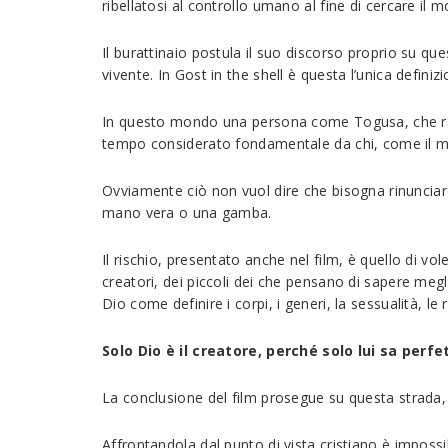
ribellatosi al controllo umano al fine di cercare il 
Il burattinaio postula il suo discorso proprio su qu
vivente. In Gost in the shell è questa l’unica defini
In questo mondo una persona come Togusa, che rap
tempo considerato fondamentale da chi, come il mag
Ovviamente ciò non vuol dire che bisogna rinunciar
mano vera o una gamba.
Il rischio, presentato anche nel film, è quello di vo
creatori, dei piccoli dei che pensano di sapere meg
Dio come definire i corpi, i generi, la sessualità, le r
Solo Dio è il creatore, perché solo lui sa perf
La conclusione del film prosegue su questa strada, 
Affrontandola dal punto di vista cristiano è impossib