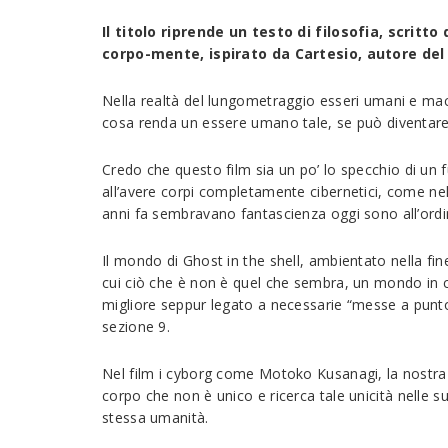
Il titolo riprende un testo di filosofia, scrit
corpo-mente, ispirato da Cartesio, autore de
Nella realtà del lungometraggio esseri umani e macc
cosa renda un essere umano tale, se può diventar
Credo che questo film sia un po’ lo specchio di un 
all’avere corpi completamente cibernetici, come nel
anni fa sembravano fantascienza oggi sono all’ordi
Il mondo di Ghost in the shell, ambientato nella fine
cui ciò che è non è quel che sembra, un mondo in c
migliore seppur legato a necessarie “messe a punto
sezione 9.
Nel film i cyborg come Motoko Kusanagi, la nostra pr
corpo che non è unico e ricerca tale unicità nelle s
stessa umanità.