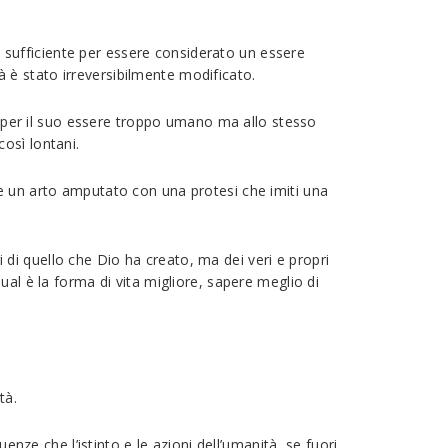
ia sufficiente per essere considerato un essere
tà è stato irreversibilmente modificato.
per il suo essere troppo umano ma allo stesso
osì lontani.
e un arto amputato con una protesi che imiti una
i di quello che Dio ha creato, ma dei veri e propri
al è la forma di vita migliore, sapere meglio di
tà.
enze che l’istinto e le azioni dell’umanità, se fuori