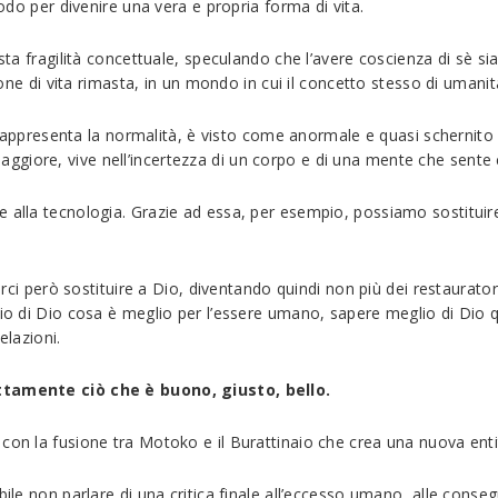
modo per divenire una vera e propria forma di vita.
esta fragilità concettuale, speculando che l’avere coscienza di sè s
zione di vita rimasta, in un mondo in cui il concetto stesso di umani
presenta la normalità, è visto come anormale e quasi schernito 
giore, vive nell’incertezza di un corpo e di una mente che sente c
e alla tecnologia. Grazie ad essa, per esempio, possiamo sostituir
lerci però sostituire a Dio, diventando quindi non più dei restaurator
lio di Dio cosa è meglio per l’essere umano, sapere meglio di Dio qu
elazioni.
ettamente ciò che è buono, giusto, bello.
con la fusione tra Motoko e il Burattinaio che crea una nuova enti
ile non parlare di una critica finale all’eccesso umano, alle consegu