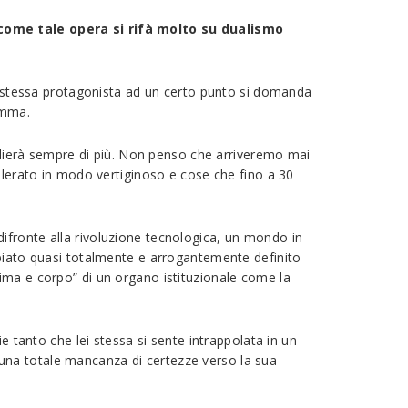
e come tale opera si rifà molto su dualismo
la stessa protagonista ad un certo punto si domanda
amma.
iglierà sempre di più. Non penso che arriveremo mai
elerato in modo vertiginoso e cose che fino a 30
à difronte alla rivoluzione tecnologica, un mondo in
mbiato quasi totalmente e arrogantemente definito
ima e corpo” di un organo istituzionale come la
e tanto che lei stessa si sente intrappolata in un
in una totale mancanza di certezze verso la sua