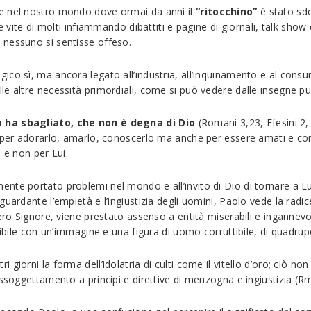
e nel nostro mondo dove ormai da anni il
“ritocchino”
è stato sdo
e vite di molti infiammando dibattiti e pagine di giornali, talk sho
 nessuno si sentisse offeso.
gico sì, ma ancora legato all’industria, all’inquinamento e al co
le altre necessità primordiali, come si può vedere dalle insegne p
à ha sbagliato, che non è degna di Dio
(Romani 3,23, Efesini 2
, per adorarlo, amarlo, conoscerlo ma anche per essere amati e con
 e non per Lui.
te portato problemi nel mondo e all’invito di Dio di tornare a Lui,
guardante l’empietà e l’ingiustizia degli uomini, Paolo vede la rad
ero Signore, viene prestato assenso a entità miserabili e ingannevo
ibile con un’immagine e una figura di uomo corruttibile, di quadruped
giorni la forma dell’idolatria di culti come il vitello d’oro; ciò n
assoggettamento a principi e direttive di menzogna e ingiustizia (Rm