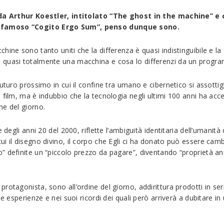
to da Arthur Koestler, intitolato “The ghost in the machine” 
l famoso “Cogito Ergo Sum”, penso dunque sono.
hine sono tanto uniti che la differenza è quasi indistinguibile e 
e quasi totalmente una macchina e cosa lo differenzi da un progr
futuro prossimo in cui il confine tra umano e cibernetico si assott
 film, ma è indubbio che la tecnologia negli ultimi 100 anni ha acc
ne del giorno.
 degli anni 20 del 2000, riflette l’ambiguità identitaria dell’umanit
ui il disegno divino, il corpo che Egli ci ha donato può essere ca
” definite un “piccolo prezzo da pagare”, diventando “proprietà an
otagonista, sono all’ordine del giorno, addirittura prodotti in seri
ue esperienze e nei suoi ricordi dei quali però arriverà a dubitare 