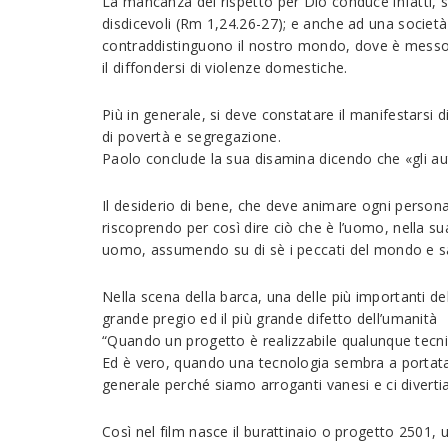
La mancanza del rispetto per Dio conduce infatti, 
disdicevoli (Rm 1,24.26-27); e anche ad una società
contraddistinguono il nostro mondo, dove è messo in 
il diffondersi di violenze domestiche.
Più in generale, si deve constatare il manifestarsi
di povertà e segregazione.
Paolo conclude la sua disamina dicendo che «gli au
Il desiderio di bene, che deve animare ogni persona 
riscoprendo per così dire ciò che è l’uomo, nella su
uomo, assumendo su di sè i peccati del mondo e sac
Nella scena della barca, una delle più importanti d
grande pregio ed il più grande difetto dell’umanità
“Quando un progetto è realizzabile qualunque tecn
Ed è vero, quando una tecnologia sembra a portata
generale perché siamo arroganti vanesi e ci divert
Così nel film nasce il burattinaio o progetto 2501,