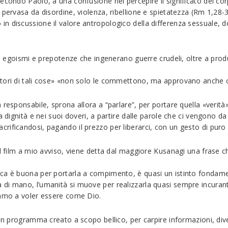
secondo Paolo, a una confusione nel percepire il significato del c
 pervasa da disordine, violenza, ribellione e spietatezza (Rm 1,28
discussione il valore antropologico della differenza sessuale, dove 
 di egoismi e prepotenze che ingenerano guerre crudeli, oltre a pro
tori di tali cose» «non solo le commettono, ma approvano anche ch
responsabile, sprona allora a “parlare”, per portare quella «verità»
a dignità e nei suoi doveri, a partire dalle parole che ci vengono d
rificandosi, pagando il prezzo per liberarci, con un gesto di puro
el film a mio avviso, viene detta dal maggiore Kusanagi una frase c
ica è buona per portarla a compimento, è quasi un istinto fondame
 di mano, l’umanità si muove per realizzarla quasi sempre incura
iamo a voler essere come Dio.
 un programma creato a scopo bellico, per carpire informazioni, di