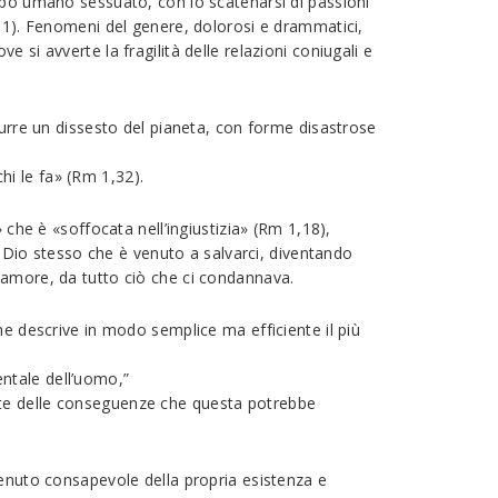
orpo umano sessuato, con lo scatenarsi di passioni
-31). Fenomeni del genere, dolorosi e drammatici,
si avverte la fragilità delle relazioni coniugali e
durre un dissesto del pianeta, con forme disastrose
i le fa» (Rm 1,32).
 che è «soffocata nell’ingiustizia» (Rm 1,18),
a Dio stesso che è venuto a salvarci, diventando
 amore, da tutto ciò che ci condannava.
he descrive in modo semplice ma efficiente il più
ntale dell’uomo,”
nte delle conseguenze che questa potrebbe
venuto consapevole della propria esistenza e