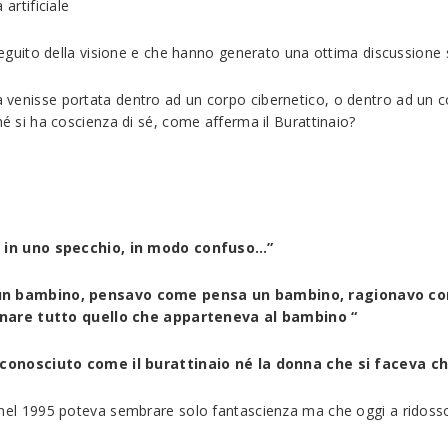
 artificiale
uito della visione e che hanno generato una ottima discussione 
a venisse portata dentro ad un corpo cibernetico, o dentro ad u
hé si ha coscienza di sé, come afferma il Burattinaio?
 in uno specchio, in modo confuso…”
un bambino, pensavo come pensa un bambino, ragionavo co
inare tutto quello che apparteneva al bambino “
conosciuto come il burattinaio né la donna che si faceva 
he nel 1995 poteva sembrare solo fantascienza ma che oggi a ridosso 