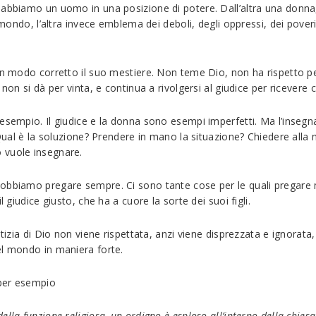
 abbiamo un uomo in una posizione di potere. Dall’altra una donna
 mondo, l’altra invece emblema dei deboli, degli oppressi, dei poveri
in modo corretto il suo mestiere. Non teme Dio, non ha rispetto pe
non si dà per vinta, e continua a rivolgersi al giudice per ricevere 
 esempio. Il giudice e la donna sono esempi imperfetti. Ma l’inse
. Qual è la soluzione? Prendere in mano la situazione? Chiedere all
 vuole insegnare.
obbiamo pregare sempre. Ci sono tante cose per le quali pregare m
 giudice giusto, che ha a cuore la sorte dei suoi figli.
tizia di Dio non viene rispettata, anzi viene disprezzata e ignorata
el mondo in maniera forte.
 per esempio
lla funzione religiosa, un ordigno è esploso all’interno della chiesa