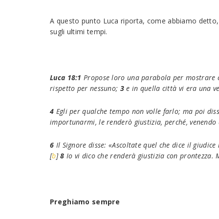
A questo punto Luca riporta, come abbiamo detto, l
sugli ultimi tempi.
Luca 18:1
Propose loro una parabola per mostrare 
rispetto per nessuno;
3
e in quella città vi era una 
4
Egli per qualche tempo non volle farlo; ma poi dis
importunarmi, le renderò giustizia, perché, venendo a
6
Il Signore disse: «Ascoltate quel che dice il giudice
[
b
]
8
Io vi dico che renderà giustizia con prontezza. 
Preghiamo sempre