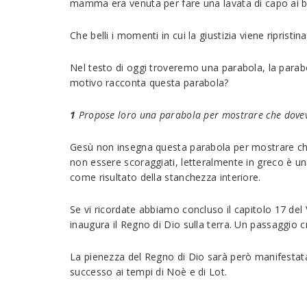
mamma era venuta per fare una lavata di capo ai bu
Che belli i momenti in cui la giustizia viene ripristi
Nel testo di oggi troveremo una parabola, la parabo
motivo racconta questa parabola?
1
Propose loro una parabola per mostrare che dov
Gesù non insegna questa parabola per mostrare che
non essere scoraggiati, letteralmente in greco è u
come risultato della stanchezza interiore.
Se vi ricordate abbiamo concluso il capitolo 17 del 
inaugura il Regno di Dio sulla terra. Un passaggio 
La pienezza del Regno di Dio sarà però manifestata a
successo ai tempi di Noè e di Lot.