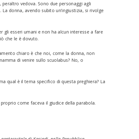
, peraltro vedova. Sono due personaggi agli
. La donna, avendo subito un’ingiustizia, si rivolge
r gli esseri umani e non ha alcun interesse a fare
ciò che le è dovuto.
gnamento chiaro è che noi, come la donna, non
a mamma di venire sullo scuolabus? No, o
a qual è il tema specifico di questa preghiera? La
, proprio come faceva il giudice della parabola.
 pentecostale di Kasindi, nella Repubblica