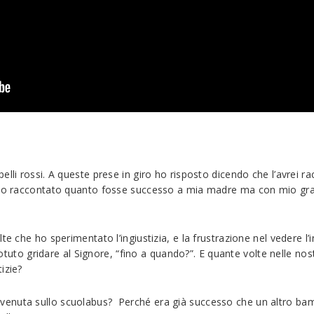
elli rossi. A queste prese in giro ho risposto dicendo che l’avrei
a ho raccontato quanto fosse successo a mia madre ma con mio gr
te che ho sperimentato l’ingiustizia, e la frustrazione nel vedere l
i potuto gridare al Signore, “fino a quando?”. E quante volte nelle 
izie?
enuta sullo scuolabus? Perché era già successo che un altro bambi