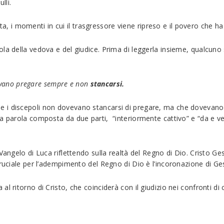
lli.
nata, i momenti in cui il trasgressore viene ripreso e il povero che ha
la della vedova e del giudice. Prima di leggerla insieme, qualcuno
evano pregare sempre e non
stancarsi.
 i discepoli non dovevano stancarsi di pregare, ma che dovevano 
na parola composta da due parti, “interiormente cattivo” e “da e 
Vangelo di Luca riflettendo sulla realtà del Regno di Dio. Cristo G
cruciale per l’adempimento del Regno di Dio è l’incoronazione di Ges
l ritorno di Cristo, che coinciderà con il giudizio nei confronti di