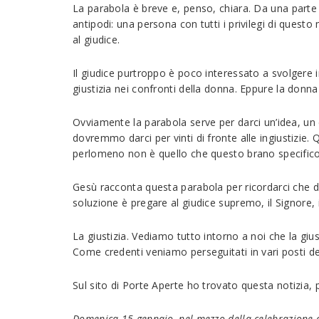
La parabola è breve e, penso, chiara. Da una parte
antipodi: una persona con tutti i privilegi di questo
al giudice.
Il giudice purtroppo è poco interessato a svolgere 
giustizia nei confronti della donna. Eppure la donna 
Ovviamente la parabola serve per darci un’idea, un
dovremmo darci per vinti di fronte alle ingiustizie
perlomeno non è quello che questo brano specifico
Gesù racconta questa parabola per ricordarci che d
soluzione è pregare al giudice supremo, il Signore, il
La giustizia. Vediamo tutto intorno a noi che la gius
Come credenti veniamo perseguitati in vari posti d
Sul sito di Porte Aperte ho trovato questa notizia,
Domenica 15 gennaio, nel mezzo della celebrazione de