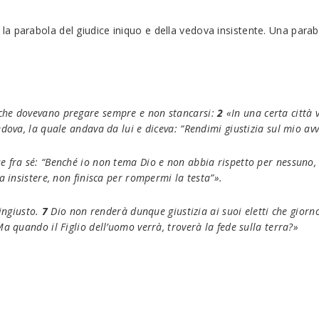
a parabola del giudice iniquo e della vedova insistente. Una parab
che dovevano pregare sempre e non stancarsi:
2
«In una certa città
vedova, la quale andava da lui e diceva: “Rendimi giustizia sul mio avv
se fra sé: “Benché io non tema Dio e non abbia rispetto per nessuno
 insistere, non finisca per rompermi la testa”».
 ingiusto.
7
Dio non renderà dunque giustizia ai suoi eletti che giorno
Ma quando il Figlio dell’uomo verrà, troverà la fede sulla terra?»