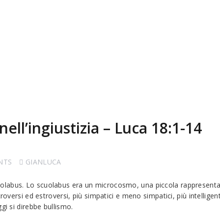
ll’ingiustizia – Luca 18:1-14
NTS
GIANLUCA
olabus. Lo scuolabus era un microcosmo, una piccola rappresentaz
troversi ed estroversi, più simpatici e meno simpatici, più intellige
gi si direbbe bullismo.