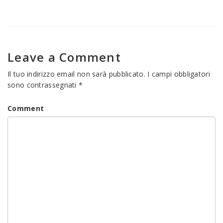
qui
per
per
condividere
condividere
su
su
Facebook
Twitter
(Si
(Si
apre
apre
in
in
una
una
nuova
Leave a Comment
nuova
finestra)
finestra)
Il tuo indirizzo email non sarà pubblicato.
I campi obbligatori
sono contrassegnati
*
Comment