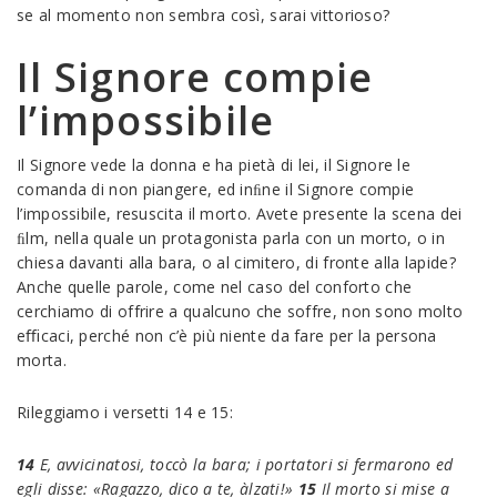
se al momento non sembra così, sarai vittorioso?
Il Signore compie
l’impossibile
Il Signore vede la donna e ha pietà di lei, il Signore le
comanda di non piangere, ed inﬁne il Signore compie
l’impossibile, resuscita il morto. Avete presente la scena dei
ﬁlm, nella quale un protagonista parla con un morto, o in
chiesa davanti alla bara, o al cimitero, di fronte alla lapide?
Anche quelle parole, come nel caso del conforto che
cerchiamo di offrire a qualcuno che soffre, non sono molto
eﬃcaci, perché non c’è più niente da fare per la persona
morta.
Rileggiamo i versetti 14 e 15:
14
E, avvicinatosi, toccò la bara; i portatori si fermarono ed
egli disse: «Ragazzo, dico a te,
àlzati!»
15
Il morto si mise a