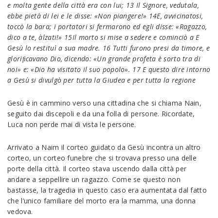
e molta gente della città era con lui; 13
Il Signore, vedutala,
ebbe pietà di lei e le disse: «Non piangere!» 14
E, avvicinatosi,
toccò la bara; i portatori si fermarono ed egli disse: «Ragazzo,
dico a te,
àlzati!» 15
Il morto si mise a sedere e cominciò a E
Gesù lo restituì a sua madre. 16
Tutti furono presi da timore, e
gloriﬁcavano Dio, dicendo: «Un grande profeta è sorto tra di
noi» e: «Dio ha visitato il suo popolo». 17
E questo dire intorno
a Gesù si divulgò per tutta la Giudea e per tutta la regione
Gesù è in cammino verso una cittadina che si chiama Nain,
seguito dai discepoli e da una folla di persone. Ricordate,
Luca non perde mai di vista le persone.
Arrivato a Naim il corteo guidato da Gesù incontra un altro
corteo, un corteo funebre che si trovava presso una delle
porte della città. Il corteo stava uscendo dalla città per
andare a seppellire un ragazzo. Come se questo non
bastasse, la tragedia in questo caso era aumentata dal fatto
che l’unico familiare del morto era la mamma, una donna
vedova.