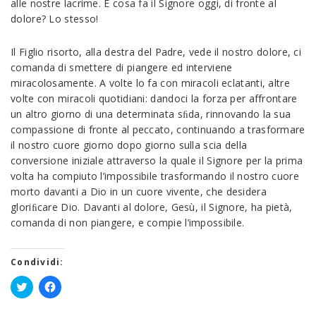
alle nostre lacrime. E cosa fa il Signore oggi, di fronte al
dolore? Lo stesso!
Il Figlio risorto, alla destra del Padre, vede il nostro dolore, ci
comanda di smettere di piangere ed interviene
miracolosamente. A volte lo fa con miracoli eclatanti, altre
volte con miracoli quotidiani: dandoci la forza per affrontare
un altro giorno di una determinata sﬁda, rinnovando la sua
compassione di fronte al peccato, continuando a trasformare
il nostro cuore giorno dopo giorno sulla scia della
conversione iniziale attraverso la quale il Signore per la prima
volta ha compiuto l’impossibile trasformando il nostro cuore
morto davanti a Dio in un cuore vivente, che desidera
gloriﬁcare Dio. Davanti al dolore, Gesù, il Signore, ha pietà,
comanda di non piangere, e compie l’impossibile.
Condividi:
Fai
Fai
clic
clic