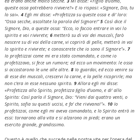
ed erano anche molto secche.
3
Mi disse: «Figlio d’uomo,
queste ossa potrebbero rivivere?» E io risposi: «Signore, Dio, tu
lo sai».
4
Egli mi disse: «Profetizza su queste ossa e di’ loro:
“Ossa secche, ascoltate
la parola del Signore!”
5
Così dice il
Signore, Dio, a queste ossa: “Ecco, io faccio entrare in voi lo
spirito e voi rivivrete;
6
metterò su di voi dei muscoli, farò
nascere su di voi della carne, vi coprirò di pelle, metterò in voi
lo spirito e rivivrete; e conoscerete che io sono il Signore”».
7
Io
profetizzai
come
mi
era
stato
comandato,
e come io
profetizzavo, si fece un rumore; ed ecco un movimento: le ossa
si accostarono le une alle altre.
8
Io guardai, ed ecco venire su
di esse dei muscoli, crescervi la carne, e la pelle ricoprirle; ma
non c’era in esse nessuno spirito.
9
Allora egli mi disse:
«Profetizza allo Spirito, profetizza ﬁglio d’uomo, e di’ allo
Spirito: Così
parla il Signore, Dio: “Vieni dai quattro venti, o
Spirito, sofia su questi uccisi, e fa’ che rivivano!”».
10
Io
profetizzai, come egli mi aveva comandato, e lo Spirito entrò in
essi: t
ornarono alla vita e si alzarono in piedi; erano un
esercito grande, grandissimo.
Questo è quello che succede nelle nostre vite per l’opera del