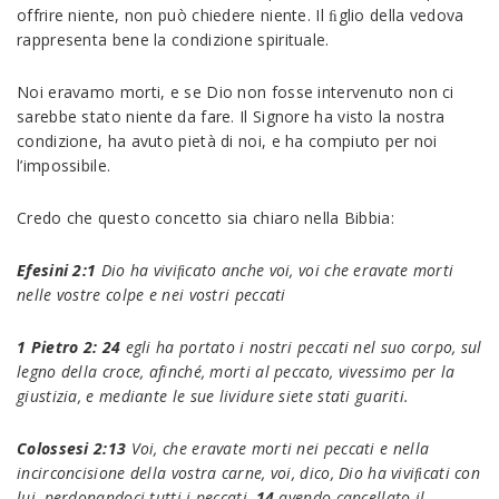
offrire niente, non può chiedere niente. Il ﬁglio della vedova
rappresenta bene la condizione spirituale.
Noi eravamo morti, e se Dio non fosse intervenuto non ci
sarebbe stato niente da fare. Il Signore ha visto la nostra
condizione, ha avuto pietà di noi, e ha compiuto per noi
l’impossibile.
Credo che questo concetto sia chiaro nella Bibbia:
Efesini 2:1
Dio ha viviﬁcato anche voi, voi che eravate morti
nelle vostre colpe e nei vostri peccati
1 Pietro 2: 24
egli ha portato i nostri peccati nel suo corpo, sul
legno della croce, afinché, morti al peccato, vivessimo per la
giustizia, e mediante le sue lividure siete stati guariti
.
Colossesi 2:13
Voi, che eravate morti nei peccati e nella
incirconcisione della vostra carne, voi, dico, Dio ha viviﬁcati con
lui, perdonandoci tutti i peccati,
14
avendo cancellato il