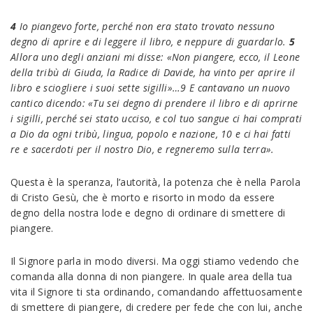
4
Io piangevo forte, perché non era stato trovato nessuno
degno di aprire e di leggere il libro,
e neppure di guardarlo.
5
Allora uno degli anziani mi disse: «Non piangere, ecco, il Leone
della tribù di Giuda, la Radice di Davide, ha vinto per aprire il
libro e sciogliere i suoi sette sigilli»…
9 E cantavano un nuovo
cantico dicendo: «Tu sei degno di prendere il libro e di aprirne
i sigilli, perché sei stato ucciso, e col tuo sangue ci hai comprati
a Dio da ogni tribù, lingua, popolo e nazione, 10 e ci hai fatti
re e sacerdoti per il nostro Dio, e regneremo sulla terra».
Questa è la speranza, l’autorità, la potenza che è nella Parola
di Cristo Gesù, che è morto e risorto in modo da essere
degno della nostra lode e degno di ordinare di smettere di
piangere.
Il Signore parla in modo diversi. Ma oggi stiamo vedendo che
comanda alla donna di non piangere. In quale area della tua
vita il Signore ti sta ordinando, comandando affettuosamente
di smettere di piangere, di credere per fede che con lui, anche