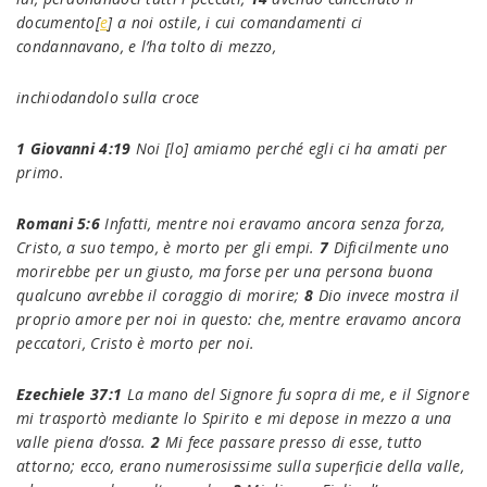
documento
[
e
]
a noi ostile, i cui comandamenti ci
condannavano, e l’ha tolto di mezzo,
inchiodandolo sulla croce
1 Giovanni 4:19
Noi [lo] amiamo perché egli ci ha amati per
primo.
Romani 5:6
Infatti, mentre noi eravamo ancora senza forza,
Cristo, a suo tempo, è morto per gli empi.
7
Dificilmente uno
morirebbe per un giusto, ma forse per una persona buona
qualcuno avrebbe il coraggio di morire;
8
Dio invece mostra il
proprio amore per noi in questo: che, mentre eravamo ancora
peccatori, Cristo è morto per noi.
Ezechiele 37:1
La mano del Signore fu sopra di me, e il Signore
mi trasportò mediante lo Spirito e mi depose in mezzo a una
valle piena d’ossa.
2
Mi fece passare presso di esse,
tutto
attorno; ecco, erano numerosissime sulla superﬁcie della valle,