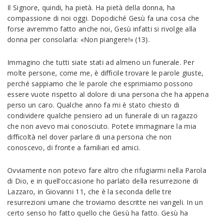
Il Signore, quindi, ha pietà. Ha pietà della donna, ha
compassione di noi oggi. Dopodiché Gesù fa una cosa che
forse avremmo fatto anche noi, Gesù infatti si rivolge alla
donna per consolarla: «Non piangere!» (13).
Immagino che tutti siate stati ad almeno un funerale. Per
molte persone, come me, è diﬃcile trovare le parole giuste,
perché sappiamo che le parole che esprimiamo possono
essere vuote rispetto al dolore di una persona che ha appena
perso un caro. Qualche anno fa mi è stato chiesto di
condividere qualche pensiero ad un funerale di un ragazzo
che non avevo mai conosciuto. Potete immaginare la mia
diﬃcoltà nel dover parlare di una persona che non
conoscevo, di fronte a familiari ed amici.
Ovviamente non potevo fare altro che rifugiarmi nella Parola
di Dio, e in quell’occasione ho parlato della resurrezione di
Lazzaro, in Giovanni 11, che è la seconda delle tre
resurrezioni umane che troviamo descritte nei vangeli. In un
certo senso ho fatto quello che Gesù ha fatto. Gesù ha