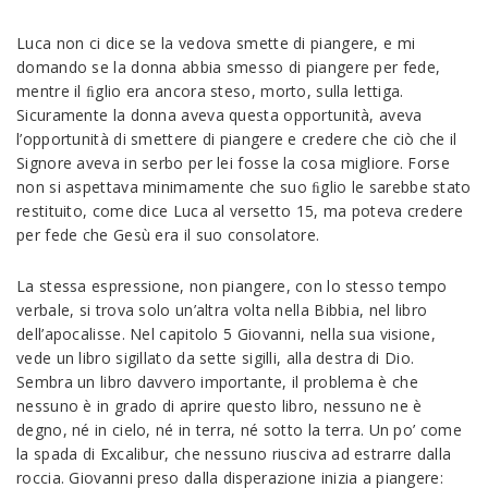
Luca non ci dice se la vedova smette di piangere, e mi
domando se la donna abbia smesso di piangere per fede,
mentre il ﬁglio era ancora steso, morto, sulla lettiga.
Sicuramente la donna aveva questa opportunità, aveva
l’opportunità di smettere di piangere e credere che ciò che il
Signore aveva in serbo per lei fosse la cosa migliore. Forse
non si aspettava minimamente che suo ﬁglio le sarebbe stato
restituito, come dice Luca al versetto 15, ma poteva credere
per fede che Gesù era il suo consolatore.
La stessa espressione, non piangere, con lo stesso tempo
verbale, si trova solo un’altra volta nella Bibbia, nel libro
dell’apocalisse. Nel capitolo 5 Giovanni, nella sua visione,
vede un libro sigillato da sette sigilli, alla destra di Dio.
Sembra un libro davvero importante, il problema è che
nessuno è in grado di aprire questo libro, nessuno ne è
degno, né in cielo, né in terra, né sotto la terra. Un po’ come
la spada di Excalibur, che nessuno riusciva ad estrarre dalla
roccia. Giovanni preso dalla disperazione inizia a piangere: