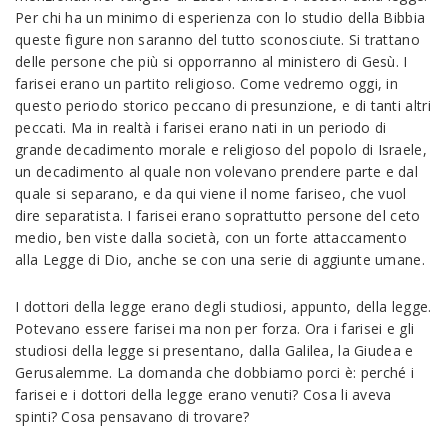
Per chi ha un minimo di esperienza con lo studio della Bibbia
queste figure non saranno del tutto sconosciute. Si trattano
delle persone che più si opporranno al ministero di Gesù. I
farisei erano un partito religioso. Come vedremo oggi, in
questo periodo storico peccano di presunzione, e di tanti altri
peccati. Ma in realtà i farisei erano nati in un periodo di
grande decadimento morale e religioso del popolo di Israele,
un decadimento al quale non volevano prendere parte e dal
quale si separano, e da qui viene il nome fariseo, che vuol
dire separatista. I farisei erano soprattutto persone del ceto
medio, ben viste dalla società, con un forte attaccamento
alla Legge di Dio, anche se con una serie di aggiunte umane.
I dottori della legge erano degli studiosi, appunto, della legge.
Potevano essere farisei ma non per forza. Ora i farisei e gli
studiosi della legge si presentano, dalla Galilea, la Giudea e
Gerusalemme. La domanda che dobbiamo porci è: perché i
farisei e i dottori della legge erano venuti? Cosa li aveva
spinti? Cosa pensavano di trovare?