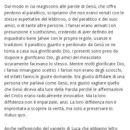
Dal modo in cui reagiscono alle parole di Gesù, che offre
perdono al paralitico, scopriamo che non erano venuti con le
stesse aspettative del lebbroso, o del paralitico e dei suoi
amici, o di tante altre persone. I farisei erano arrivati con
presunzione e scetticismo, credendo di aver definito ed
inquadrato bene Jahwe con le proprie regole, usanze e
tradizioni. Il paralitico guarito e perdonato da Gesù se ne
torna a casa sua glorificando Dio, i presenti sono presi da
stupore e glorificano Dio, gli amici del miracolato
sicuramente facevano lo stesso. Mentre molti glorificato Dio,
i farisei rimangano scettici. I farisei non erano degli sciocchi,
ed infatti fanno le giuste domande. Era giusto diffidare di una
persona che parlava come Gesù, era giusto vagliare quello
che Gesù diceva alla luce della Parola perché le affermazioni
del Cristo erano radicalmente innovative. Ma la loro
diffidenza non è imparziale, anzi. La loro diffidenza non è
improntata a scoprire la verità, ma solo a preservare lo
status quo.
Anche nell’episodio del vangelo di Luca che abbiamo letto