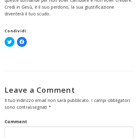
queste domande per non voler cambiare e non voler credere.
Credi in Gesù, è il suo perdono, la sua giustificazione
diventerà il tuo scudo.
Condividi:
Fai
Fai
clic
clic
qui
per
per
condividere
condividere
su
su
Facebook
Twitter
(Si
(Si
apre
apre
in
in
una
una
nuova
Leave a Comment
nuova
finestra)
finestra)
Il tuo indirizzo email non sarà pubblicato.
I campi obbligatori
sono contrassegnati
*
Comment