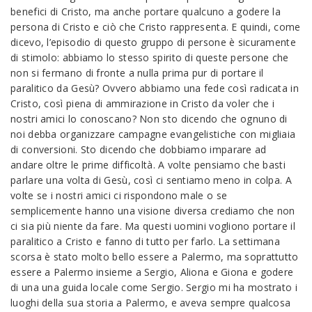
benefici di Cristo, ma anche portare qualcuno a godere la
persona di Cristo e ciò che Cristo rappresenta. E quindi, come
dicevo, l’episodio di questo gruppo di persone è sicuramente
di stimolo: abbiamo lo stesso spirito di queste persone che
non si fermano di fronte a nulla prima pur di portare il
paralitico da Gesù? Ovvero abbiamo una fede così radicata in
Cristo, così piena di ammirazione in Cristo da voler che i
nostri amici lo conoscano? Non sto dicendo che ognuno di
noi debba organizzare campagne evangelistiche con migliaia
di conversioni. Sto dicendo che dobbiamo imparare ad
andare oltre le prime difficoltà. A volte pensiamo che basti
parlare una volta di Gesù, così ci sentiamo meno in colpa. A
volte se i nostri amici ci rispondono male o se
semplicemente hanno una visione diversa crediamo che non
ci sia più niente da fare. Ma questi uomini vogliono portare il
paralitico a Cristo e fanno di tutto per farlo. La settimana
scorsa è stato molto bello essere a Palermo, ma soprattutto
essere a Palermo insieme a Sergio, Aliona e Giona e godere
di una una guida locale come Sergio. Sergio mi ha mostrato i
luoghi della sua storia a Palermo, e aveva sempre qualcosa