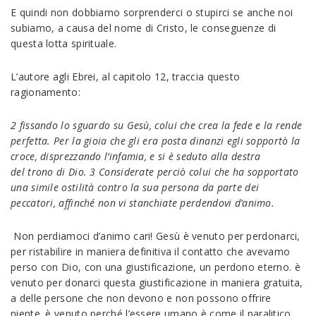
E quindi non dobbiamo sorprenderci o stupirci se anche noi
subiamo, a causa del nome di Cristo, le conseguenze di
questa lotta spirituale.
L’autore agli Ebrei, al capitolo 12, traccia questo
ragionamento:
2 fissando lo sguardo su Gesù, colui che crea la fede e la rende
perfetta. Per la gioia che gli era posta dinanzi egli sopportò la
croce, disprezzando l’infamia, e si è seduto alla destra
del
trono di Dio. 3 Considerate perciò colui che ha sopportato
una simile ostilità contro la sua persona da parte dei
peccatori, affinché non vi stanchiate perdendovi d’animo.
Non perdiamoci d’animo cari! Gesù è venuto per perdonarci,
per ristabilire in maniera definitiva il contatto che avevamo
perso con Dio, con una giustificazione, un perdono eterno. è
venuto per donarci questa giustificazione in maniera gratuita,
a delle persone che non devono e non possono offrire
niente. è venuto perché l’essere umano è come il paralitico,