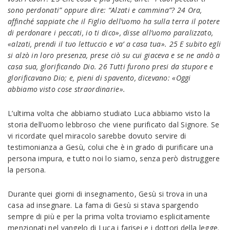
sono perdonati” oppure dire: “Alzati e cammina”? 24 Ora,
affinché sappiate che il Figlio dell’uomo ha sulla terra il potere
di perdonare i peccati, io ti dico», disse all’uomo paralizzato,
«alzati, prendi il tuo lettuccio e va’ a casa tua». 25 E subito egli
si alzò in loro presenza, prese ciò su cui giaceva e se ne andò a
casa sua, glorificando Dio. 26 Tutti furono presi da stupore e
glorificavano Dio; e, pieni di spavento, dicevano: «Oggi
abbiamo visto cose straordinarie».
L’ultima volta che abbiamo studiato Luca abbiamo visto la
storia dell’uomo lebbroso che viene purificato dal Signore. Se
vi ricordate quel miracolo sarebbe dovuto servire di
testimonianza a Gesù, colui che è in grado di purificare una
persona impura, e tutto noi lo siamo, senza però distruggere
la persona.
Durante quei giorni di insegnamento, Gesù si trova in una
casa ad insegnare. La fama di Gesù si stava spargendo
sempre di più e per la prima volta troviamo esplicitamente
menzionati nel vangelo di Luca i farisei e i dottori della legge.