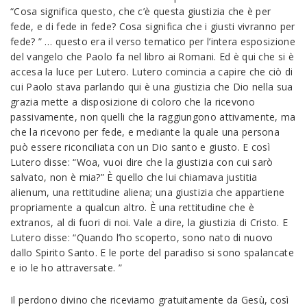
“Cosa significa questo, che c’è questa giustizia che è per
fede, e di fede in fede? Cosa significa che i giusti vivranno per
fede? ” … questo era il verso tematico per l’intera esposizione
del vangelo che Paolo fa nel libro ai Romani. Ed è qui che si è
accesa la luce per Lutero. Lutero comincia a capire che ciò di
cui Paolo stava parlando qui è una giustizia che Dio nella sua
grazia mette a disposizione di coloro che la ricevono
passivamente, non quelli che la raggiungono attivamente, ma
che la ricevono per fede, e mediante la quale una persona
può essere riconciliata con un Dio santo e giusto. E così
Lutero disse: “Woa, vuoi dire che la giustizia con cui sarò
salvato, non è mia?” È quello che lui chiamava justitia
alienum, una rettitudine aliena; una giustizia che appartiene
propriamente a qualcun altro. È una rettitudine che è
extranos, al di fuori di noi. Vale a dire, la giustizia di Cristo. E
Lutero disse: “Quando l’ho scoperto, sono nato di nuovo
dallo Spirito Santo. E le porte del paradiso si sono spalancate
e io le ho attraversate. ”
Il perdono divino che riceviamo gratuitamente da Gesù, così