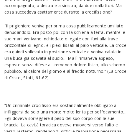
accompagnato, a destra e a sinistra, da due malfattori. Ma
cosa succedeva esattamente durante la crocifissione?
“Il prigioniero veniva per prima cosa pubblicamente umiliato
denudandolo. Era posto poi con la schiena a terra, mentre le
sue mani venivano inchiodate o legate con funi alla trave
orizzontale di legno, e i piedi fissati al palo verticale. La croce
era quindi sollevata in posizione verticale e veniva calata in
una buca già scavata al suolo… Ma lì rimaneva appeso,
esposto senza difese al tremendo dolore fisico, allo scherno
pubblico, al calore del giorno e al freddo notturno.” (La Croce
di Cristo, Stott, 61-62).
“Un criminale crocifisso era sostanzialmente obbligato a
infliggersi da solo una morte molto lenta per soffocamento…
Egli doveva sorreggere il peso del suo corpo con le sue
braccia. La cavità toracica doveva muoversi verso l’alto e
verso l’esterno, rendendogli difficile l’espiazione necessaria