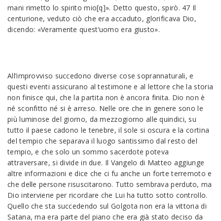
mani rimetto lo spirito mio[q]». Detto questo, spirò. 47 Il
centurione, veduto ciò che era accaduto, glorificava Dio,
dicendo: «Veramente quest’uomo era giusto».
All’improvviso succedono diverse cose soprannaturali, e
questi eventi assicurano al testimone e al lettore che la storia
non finisce qui, che la partita non è ancora finita. Dio non è
né sconfitto né si è arreso. Nelle ore che in genere sono le
più luminose del giorno, da mezzogiorno alle quindici, su
tutto il paese cadono le tenebre, il sole si oscura e la cortina
del tempio che separava il luogo santissimo dal resto del
tempio, e che solo un sommo sacerdote poteva
attraversare, si divide in due. Il Vangelo di Matteo aggiunge
altre informazioni e dice che ci fu anche un forte terremoto e
che delle persone risuscitarono. Tutto sembrava perduto, ma
Dio interviene per ricordare che Lui ha tutto sotto controllo.
Quello che sta succedendo sul Golgota non era la vittoria di
Satana, ma era parte del piano che era già stato deciso da