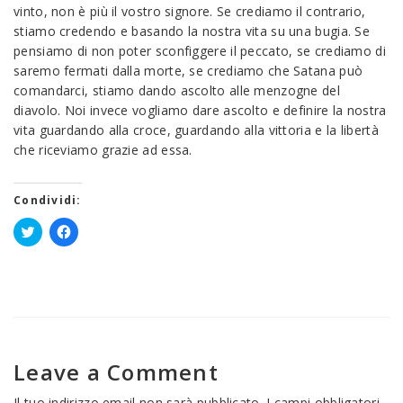
vinto, non è più il vostro signore. Se crediamo il contrario,
stiamo credendo e basando la nostra vita su una bugia. Se
pensiamo di non poter sconfiggere il peccato, se crediamo di
saremo fermati dalla morte, se crediamo che Satana può
comandarci, stiamo dando ascolto alle menzogne del
diavolo. Noi invece vogliamo dare ascolto e definire la nostra
vita guardando alla croce, guardando alla vittoria e la libertà
che riceviamo grazie ad essa.
Condividi:
Fai
Fai
clic
clic
qui
per
per
condividere
condividere
su
su
Facebook
Twitter
(Si
(Si
apre
apre
in
in
una
una
nuova
Leave a Comment
nuova
finestra)
finestra)
Il tuo indirizzo email non sarà pubblicato.
I campi obbligatori