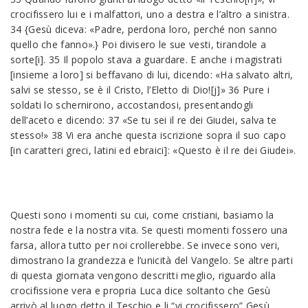
crocifissero lui e i malfattori, uno a destra e l’altro a sinistra.
34 {Gesù diceva: «Padre, perdona loro, perché non sanno
quello che fanno».} Poi divisero le sue vesti, tirandole a
sorte[i]. 35 Il popolo stava a guardare. E anche i magistrati
[insieme a loro] si beffavano di lui, dicendo: «Ha salvato altri,
salvi se stesso, se è il Cristo, l’Eletto di Dio![j]» 36 Pure i
soldati lo schernirono, accostandosi, presentandogli
dell’aceto e dicendo: 37 «Se tu sei il re dei Giudei, salva te
stesso!» 38 Vi era anche questa iscrizione sopra il suo capo
[in caratteri greci, latini ed ebraici]: «Questo è il re dei Giudei».
Questi sono i momenti su cui, come cristiani, basiamo la
nostra fede e la nostra vita. Se questi momenti fossero una
farsa, allora tutto per noi crollerebbe. Se invece sono veri,
dimostrano la grandezza e l’unicità del Vangelo. Se altre parti
di questa giornata vengono descritti meglio, riguardo alla
crocifissione vera e propria Luca dice soltanto che Gesù
arrivò al luogo detto il Teschio e li “vi crocifissero” Gesù,