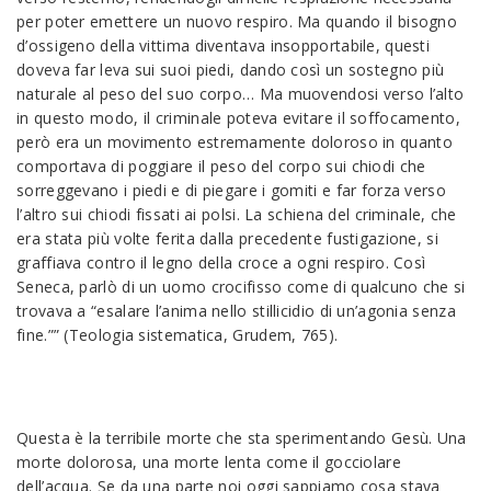
per poter emettere un nuovo respiro. Ma quando il bisogno
d’ossigeno della vittima diventava insopportabile, questi
doveva far leva sui suoi piedi, dando così un sostegno più
naturale al peso del suo corpo… Ma muovendosi verso l’alto
in questo modo, il criminale poteva evitare il soffocamento,
però era un movimento estremamente doloroso in quanto
comportava di poggiare il peso del corpo sui chiodi che
sorreggevano i piedi e di piegare i gomiti e far forza verso
l’altro sui chiodi fissati ai polsi. La schiena del criminale, che
era stata più volte ferita dalla precedente fustigazione, si
graffiava contro il legno della croce a ogni respiro. Così
Seneca, parlò di un uomo crocifisso come di qualcuno che si
trovava a “esalare l’anima nello stillicidio di un’agonia senza
fine.”” (Teologia sistematica, Grudem, 765).
Questa è la terribile morte che sta sperimentando Gesù. Una
morte dolorosa, una morte lenta come il gocciolare
dell’acqua. Se da una parte noi oggi sappiamo cosa stava