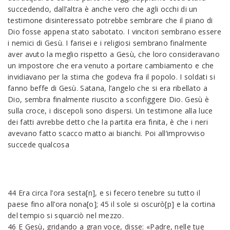
succedendo, dall’altra è anche vero che agli occhi di un
testimone disinteressato potrebbe sembrare che il piano di
Dio fosse appena stato sabotato. I vincitori sembrano essere
i nemici di Gesù. I farisei e i religiosi sembrano finalmente
aver avuto la meglio rispetto a Gesù, che loro consideravano
un impostore che era venuto a portare cambiamento e che
invidiavano per la stima che godeva fra il popolo. I soldati si
fanno beffe di Gesù. Satana, l’angelo che si era ribellato a
Dio, sembra finalmente riuscito a sconfiggere Dio. Gesù è
sulla croce, i discepoli sono dispersi. Un testimone alla luce
dei fatti avrebbe detto che la partita era finita, è che i neri
avevano fatto scacco matto ai bianchi. Poi all’improvviso
succede qualcosa
44 Era circa l’ora sesta[n], e si fecero tenebre su tutto il
paese fino all’ora nona[o]; 45 il sole si oscurò[p] e la cortina
del tempio si squarciò nel mezzo.
46 E Gesù, gridando a gran voce, disse: «Padre, nelle tue