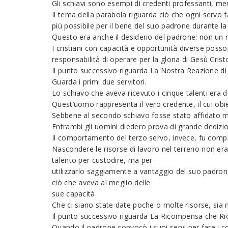
Gli schiavi sono esempi di credenti professanti, mem
Il tema della parabola riguarda ciò che ogni servo fa 
più possibile per il bene del suo padrone durante l
Questo era anche il desiderio del padrone: non un 
I cristiani con capacità e opportunità diverse poss
responsabilità di operare per la gloria di Gesù Crist
Il punto successivo riguarda La Nostra Reazione di 
Guarda i primi due servitori.
Lo schiavo che aveva ricevuto i cinque talenti era d
Quest’uomo rappresenta il vero credente, il cui obiet
Sebbene al secondo schiavo fosse stato affidato me
Entrambi gli uomini diedero prova di grande dedizio
Il comportamento del terzo servo, invece, fu comp
Nascondere le risorse di lavoro nel terreno non era
talento per custodire, ma per
utilizzarlo saggiamente a vantaggio del suo padrone
ciò che aveva al meglio delle
sue capacità.
Che ci siano state date poche o molte risorse, sia m
Il punto successivo riguarda La Ricompensa che R
Quando il padrone convocò i suoi servi per fare i co