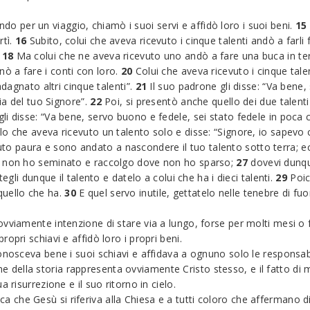
o per un viaggio, chiamò i suoi servi e affidò loro i suoi beni.
15
rtì.
16
Subito, colui che aveva ricevuto i cinque talenti andò a farli
.
18
Ma colui che ne aveva ricevuto uno andò a fare una buca in ter
ò a fare i conti con loro.
20
Colui che aveva ricevuto i cinque talen
adagnato altri cinque talenti”.
21
Il suo padrone gli disse: “Va bene,
ia del tuo Signore”.
22
Poi, si presentò anche quello dei due talenti 
li disse: “Va bene, servo buono e fedele, sei stato fedele in poca c
lo che aveva ricevuto un talento solo e disse: “Signore, io sapevo
to paura e sono andato a nascondere il tuo talento sotto terra; ecc
ve non ho seminato e raccolgo dove non ho sparso;
27
dovevi dunque
egli dunque il talento e datelo a colui che ha i dieci talenti.
29
Poic
quello che ha.
30
E quel servo inutile, gettatelo nelle tenebre di fuori
vviamente intenzione di stare via a lungo, forse per molti mesi o 
opri schiavi e affidò loro i propri beni.
onosceva bene i suoi schiavi e affidava a ognuno solo le responsabi
rone della storia rappresenta ovviamente Cristo stesso, e il fatto di 
 risurrezione e il suo ritorno in cielo.
nifica che Gesù si riferiva alla Chiesa e a tutti coloro che afferman