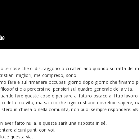
olte cose che ci distraggono o ci rallentano quando si tratta del m
ristiani migliori, me compreso, sono:
mo fare e sul rimanere occupati giorno dopo giorno che finiamo pe
losofici e a perdersi nei pensieri sul quadro generale della vita.
ando fare queste cose o pensare al futuro ostacola il tuo lavoro p
esto della tua vita, ma sai ciò che ogni cristiano dovrebbe sapere, 
istero in chiesa o nella comunità, non puoi sempre rispondere: «No
on aver fatto nulla, e questa sarà una risposta in sé.
ontare alcuni punti con voi.
eloce questa via.