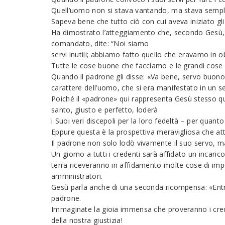
Quell’uomo non si stava vantando, ma stava sempl
Sapeva bene che tutto ciò con cui aveva iniziato g
Ha dimostrato l’atteggiamento che, secondo Gesù, o
comandato, dite: “Noi siamo
servi inutili; abbiamo fatto quello che eravamo in ob
Tutte le cose buone che facciamo e le grandi cose
Quando il padrone gli disse: «Va bene, servo buono e
carattere dell’uomo, che si era manifestato in un se
Poiché il «padrone» qui rappresenta Gesù stesso quan
santo, giusto e perfetto, loderà
i Suoi veri discepoli per la loro fedeltà – per quant
Eppure questa è la prospettiva meravigliosa che atte
Il padrone non solo lodò vivamente il suo servo, m
Un giorno a tutti i credenti sarà affidato un incaric
terra riceveranno in affidamento molte cose di imp
amministratori.
Gesù parla anche di una seconda ricompensa: «Entra 
padrone.
Immaginate la gioia immensa che proveranno i creden
della nostra giustizia!