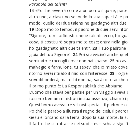
Parabola dei talenti
14
«Poiché avverrà come a un uomo il quale, partend
altro uno, a ciascuno secondo la sua capacità; e pa
modo, quello dei due talenti ne guadagnò altri due
19
Dopo molto tempo, il padrone di quei servi ritorn
“Signore, tu mi affidasti cinque talenti: ecco, ho gu
cosa, ti costituirò sopra molte cose; entra nella gio
ho guadagnato altri due talenti”.
23
Il suo padrone g
gioia del tuo Signore”.
24
Poi si avvicinò anche quel
seminato e raccogli dove non hai sparso;
25
ho avu
malvagio e fannullone, tu sapevi che io mieto do
ritorno avrei ritirato il mio con l’interesse.
28
Togliet
sovrabbonderà; ma a chi non ha, sarà tolto anche 
Il primo punto è: La Responsabilità che Abbiamo.
L’uomo che stava per partire per un viaggio aveva o
fossero ben amministrati in sua assenza, chiamò i pr
Quest’uomo aveva tre schiavi speciali. Il padrone c
Poiché la parabola illustra il regno dei cieli, il pad
Gesù è lontano dalla terra, dopo la sua morte, la sua
Il fatto che si trattasse dei suoi stessi schiavi sig