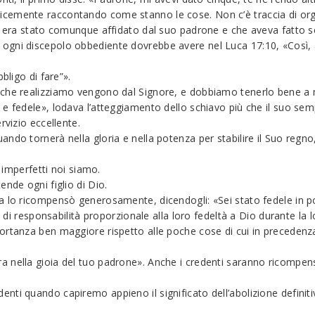
icemente raccontando come stanno le cose. Non c’è traccia di org
li era stato comunque affidato dal suo padrone e che aveva fatto s
gni discepolo obbediente dovrebbe avere nel Luca 17:10, «Così, a
bligo di fare”».
 che realizziamo vengono dal Signore, e dobbiamo tenerlo bene a
 fedele», lodava l’atteggiamento dello schiavo più che il suo sempl
rvizio eccellente.
do tornerà nella gloria e nella potenza per stabilire il Suo regno, 
o imperfetti noi siamo.
nde ogni figlio di Dio.
a lo ricompensò generosamente, dicendogli: «Sei stato fedele in po
o di responsabilità proporzionale alla loro fedeltà a Dio durante la l
ortanza ben maggiore rispetto alle poche cose di cui in precedenza
nella gioia del tuo padrone». Anche i credenti saranno ricompensat
ti quando capiremo appieno il significato dell’abolizione definitiva