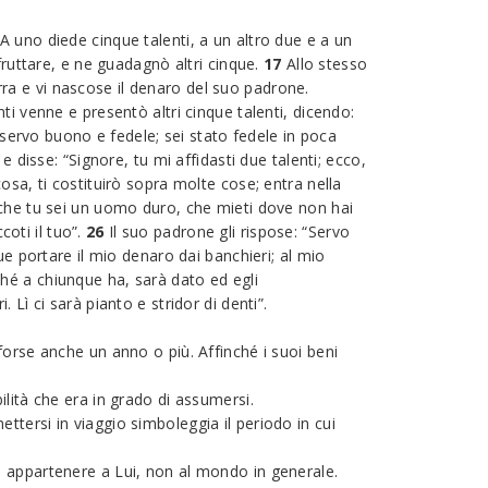
A uno diede cinque talenti, a un altro due e a un
 fruttare, e ne guadagnò altri cinque.
17
Allo stesso
ra e vi nascose il denaro del suo padrone.
ti venne e presentò altri cinque talenti, dicendo:
 servo buono e fedele; sei stato fedele in poca
e disse: “Signore, tu mi affidasti due talenti; ecco,
osa, ti costituirò sopra molte cose; entra nella
 che tu sei un uomo duro, che mieti dove non hai
oti il tuo”.
26
Il suo padrone gli rispose: “Servo
 portare il mio denaro dai banchieri; al mio
hé a chiunque ha, sarà dato ed egli
. Lì ci sarà pianto e stridor di denti”.
forse anche un anno o più. Affinché i suoi beni
lità che era in grado di assumersi.
mettersi in viaggio simboleggia il periodo in cui
o di appartenere a Lui, non al mondo in generale.