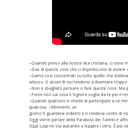
–Quando penso alla nostra vita cristiana, ci sono m
–Due di queste cose che ci impediscono di essere c
–Siamo così concentrati su tutto quello che dobbia
adesso. O alcuni di noi tendono a diventare troppo fi
–Non è sbagliato pensare o fare queste cose. Ma qu
–Forse non sai cosa il Signore voglia da te per il r
–Quando qualcuno ti chiede di partecipare a un min
qualcosa. –Altrimenti, un
giorno ti guarderai indietro e ti renderai conto di n
Oggi vorrei parlare della Parabola dei Talenti e affr
Oggi Luigi mi sta aiutando a leggere i versi. È più v