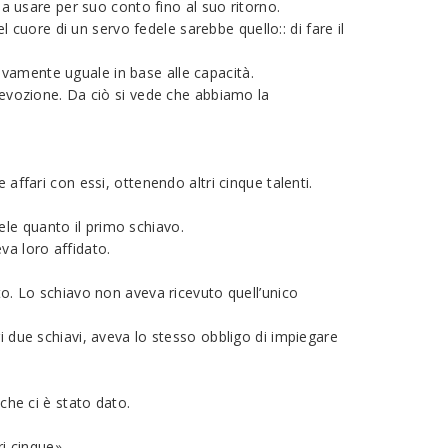
da usare per suo conto fino al suo ritorno.
l cuore di un servo fedele sarebbe quello:: di fare il
ivamente uguale in base alle capacità.
 devozione. Da ciò si vede che abbiamo la
affari con essi, ottenendo altri cinque talenti.
le quanto il primo schiavo.
va loro affidato.
to. Lo schiavo non aveva ricevuto quell’unico
i due schiavi, aveva lo stesso obbligo di impiegare
che ci è stato dato.
ri cinque»