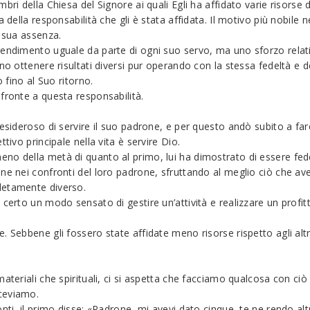
bri della Chiesa del Signore ai quali Egli ha affidato varie risorse 
della responsabilità che gli è stata affidata. Il motivo più nobile ne
a sua assenza.
rendimento uguale da parte di ogni suo servo, ma uno sforzo relat
ono ottenere risultati diversi pur operando con la stessa fedeltà e
o fino al Suo ritorno.
fronte a questa responsabilità.
esideroso di servire il suo padrone, e per questo andò subito a fare 
tivo principale nella vita è servire Dio.
no della metà di quanto al primo, lui ha dimostrato di essere fede
ne nei confronti del loro padrone, sfruttando al meglio ciò che ave
letamente diverso.
 certo un modo sensato di gestire un’attività e realizzare un profit
. Sebbene gli fossero state affidate meno risorse rispetto agli altr
ateriali che spirituali, ci si aspetta che facciamo qualcosa con ciò 
iceviamo.
nti, il primo disse: «Padrone, mi avevi dato cinque, te ne rendo alt