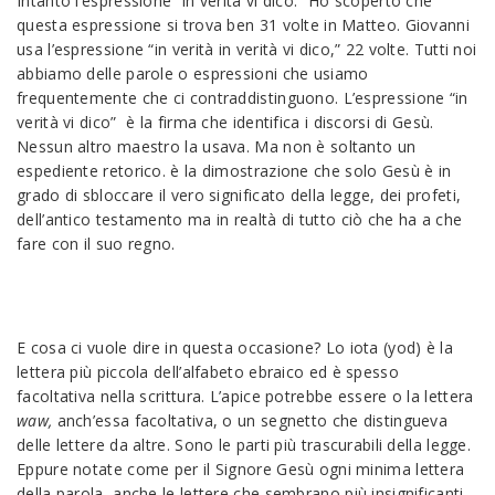
Intanto l’espressione “in verità vi dico.” Ho scoperto che
questa espressione si trova ben 31 volte in Matteo. Giovanni
usa l’espressione “in verità in verità vi dico,” 22 volte. Tutti noi
abbiamo delle parole o espressioni che usiamo
frequentemente che ci contraddistinguono. L’espressione “in
verità vi dico” è la firma che identifica i discorsi di Gesù.
Nessun altro maestro la usava. Ma non è soltanto un
espediente retorico. è la dimostrazione che solo Gesù è in
grado di sbloccare il vero significato della legge, dei profeti,
dell’antico testamento ma in realtà di tutto ciò che ha a che
fare con il suo regno.
E cosa ci vuole dire in questa occasione? Lo iota (yod) è la
lettera più piccola dell’alfabeto ebraico ed è spesso
facoltativa nella scrittura. L’apice potrebbe essere o la lettera
waw,
anch’essa facoltativa, o un segnetto che distingueva
delle lettere da altre. Sono le parti più trascurabili della legge.
Eppure notate come per il Signore Gesù ogni minima lettera
della parola, anche le lettere che sembrano più insignificanti,