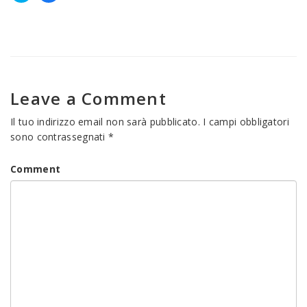
Fai
Fai
clic
clic
qui
per
per
condividere
condividere
su
su
Facebook
Twitter
(Si
(Si
apre
apre
in
in
una
una
nuova
Leave a Comment
nuova
finestra)
finestra)
Il tuo indirizzo email non sarà pubblicato.
I campi obbligatori
sono contrassegnati
*
Comment