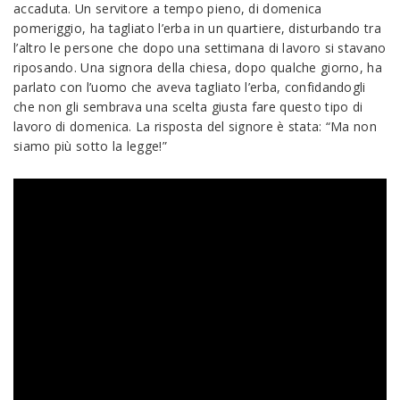
accaduta. Un servitore a tempo pieno, di domenica
pomeriggio, ha tagliato l’erba in un quartiere, disturbando tra
l’altro le persone che dopo una settimana di lavoro si stavano
riposando. Una signora della chiesa, dopo qualche giorno, ha
parlato con l’uomo che aveva tagliato l’erba, confidandogli
che non gli sembrava una scelta giusta fare questo tipo di
lavoro di domenica. La risposta del signore è stata: “Ma non
siamo più sotto la legge!”