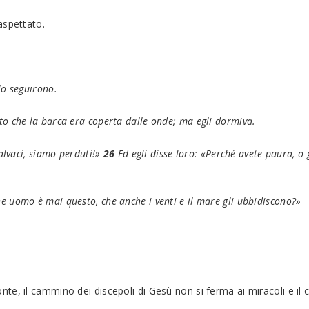
aspettato.
 lo seguirono.
to che la barca era coperta dalle onde; ma egli dormiva.
salvaci, siamo perduti!»
26
Ed egli disse loro: «Perché avete paura, o g
e uomo è mai questo, che anche i venti e il mare gli ubbidiscono?»
te, il cammino dei discepoli di Gesù non si ferma ai miracoli e il