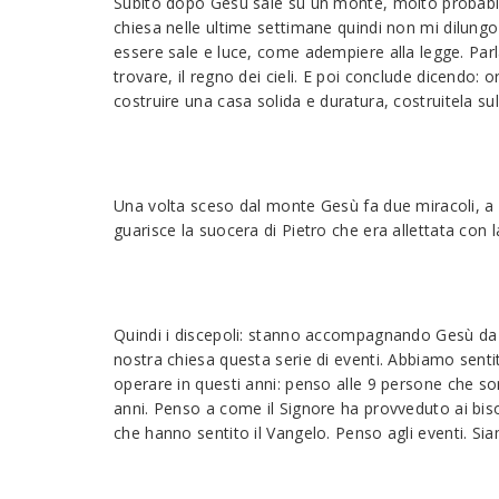
Subito dopo Gesù sale su un monte, molto probabilm
chiesa nelle ultime settimane quindi non mi dilung
essere sale e luce, come adempiere alla legge. Parl
trovare, il regno dei cieli. E poi conclude dicendo:
costruire una casa solida e duratura, costruitela sul
Una volta sceso dal monte Gesù fa due miracoli, a 
guarisce la suocera di Pietro che era allettata con l
Quindi i discepoli: stanno accompagnando Gesù da t
nostra chiesa questa serie di eventi. Abbiamo senti
operare in questi anni: penso alle 9 persone che s
anni. Penso a come il Signore ha provveduto ai biso
che hanno sentito il Vangelo. Penso agli eventi. Sia