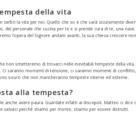
 tempesta della vita
 serbo la vita per noi. Quello che so è che sarà sicuramente diver
, del personale che cucina per te e si prende cura di te, una nave
dremo l’opera del Signore andare avanti, la sua chiesa crescere no
non smetteremo di trovarci nelle inevitabili tempeste della vita. L
ola. Ci saranno momenti di tensione, ci saranno momenti di conflitt
 sono sicuro che non mancheranno tempeste interne ed esterne.
posta alla tempesta?
ile anche avere paura. Guardate infatti ai discepoli. Matteo ci dice
e salvaci perché stiamo per morire, stiamo per essere distrutti.