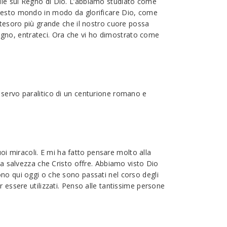
ile sul Regno di Dio. L’abbiamo studiato come
 questo mondo in modo da glorificare Dio, come
 tesoro più grande che il nostro cuore possa
 Regno, entrateci. Ora che vi ho dimostrato come
 servo paralitico di un centurione romano e
i miracoli. E mi ha fatto pensare molto alla
la salvezza che Cristo offre. Abbiamo visto Dio
ono qui oggi o che sono passati nel corso degli
 essere utilizzati. Penso alle tantissime persone