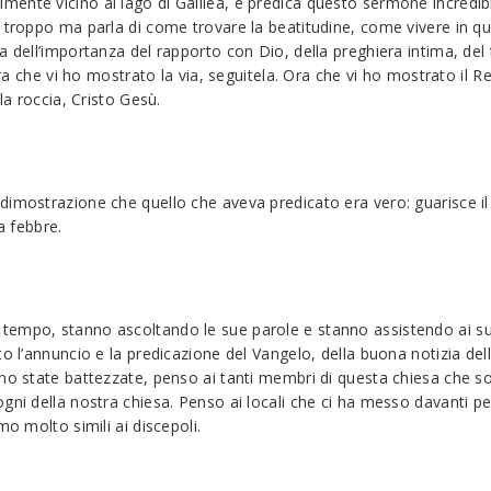
ente vicino al lago di Galilea, e predica questo sermone incredib
o troppo ma parla di come trovare la beatitudine, come vivere in
a dell’importanza del rapporto con Dio, della preghiera intima, del
 ora che vi ho mostrato la via, seguitela. Ora che vi ho mostrato il
la roccia, Cristo Gesù.
dimostrazione che quello che aveva predicato era vero: guarisce il
a febbre.
empo, stanno ascoltando le sue parole e stanno assistendo ai suo
to l’annuncio e la predicazione del Vangelo, della buona notizia del
ono state battezzate, penso ai tanti membri di questa chiesa che s
gni della nostra chiesa. Penso ai locali che ci ha messo davanti per
mo molto simili ai discepoli.