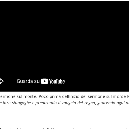
 Sermone sul monte. Poco prima dell’inizio del sermone sul monte
e loro sinagoghe e predicando il vangelo del regno, guarendo ogni ma