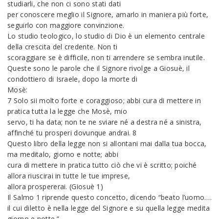
studiarli, che non ci sono stati dati
per conoscere meglio il Signore, amarlo in maniera più forte,
seguirlo con maggiore convinzione.
Lo studio teologico, lo studio di Dio è un elemento centrale
della crescita del credente. Non ti
scoraggiare se è difficile, non ti arrendere se sembra inutile.
Queste sono le parole che il Signore rivolge a Giosuè, il
condottiero di Israele, dopo la morte di
Mosè:
7 Solo sii molto forte e coraggioso; abbi cura di mettere in
pratica tutta la legge che Mosè, mio
servo, ti ha data; non te ne sviare né a destra né a sinistra,
affinché tu prosperi dovunque andrai. 8
Questo libro della legge non si allontani mai dalla tua bocca,
ma meditalo, giorno e notte; abbi
cura di mettere in pratica tutto ciò che vi è scritto; poiché
allora riuscirai in tutte le tue imprese,
allora prospererai. (Giosuè 1)
Il Salmo 1 riprende questo concetto, dicendo “beato l’uomo….
il cui diletto è nella legge del Signore e su quella legge medita
giorno e notte.”