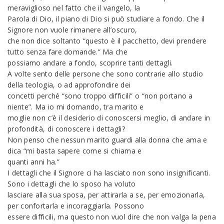
meraviglioso nel fatto che il vangelo, la
Parola di Dio, il piano di Dio si può studiare a fondo. Che il
Signore non vuole rimanere all’oscuro,
che non dice soltanto “questo è il pacchetto, devi prendere
tutto senza fare domande.” Ma che
possiamo andare a fondo, scoprire tanti dettagli.
A volte sento delle persone che sono contrarie allo studio
della teologia, o ad approfondire dei
concetti perché “sono troppo difficili” o “non portano a
niente”. Ma io mi domando, tra marito e
moglie non c’è il desiderio di conoscersi meglio, di andare in
profondità, di conoscere i dettagli?
Non penso che nessun marito guardi alla donna che ama e
dica “mi basta sapere come si chiama e
quanti anni ha.”
I dettagli che il Signore ci ha lasciato non sono insignificanti.
Sono i dettagli che lo sposo ha voluto
lasciare alla sua sposa, per attirarla a se, per emozionarla,
per confortarla e incoraggiarla. Possono
essere difficili, ma questo non vuol dire che non valga la pena