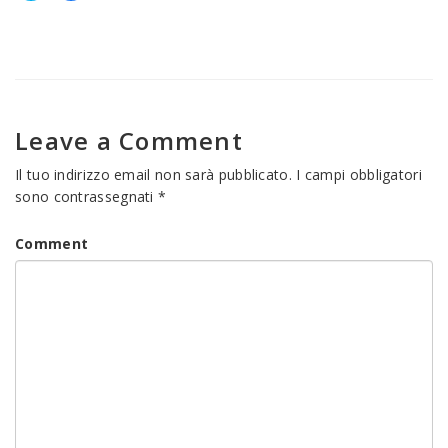
Fai
Fai
clic
clic
qui
per
per
condividere
condividere
su
su
Facebook
Twitter
(Si
(Si
apre
apre
in
in
una
una
nuova
Leave a Comment
nuova
finestra)
finestra)
Il tuo indirizzo email non sarà pubblicato.
I campi obbligatori
sono contrassegnati
*
Comment