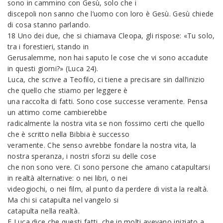
sono in cammino con Gesù, solo che i
discepoli non sanno che l’uomo con loro è Gesù. Gesù chiede
di cosa stanno parlando.
18 Uno dei due, che si chiamava Cleopa, gli rispose: «Tu solo,
tra i forestieri, stando in
Gerusalemme, non hai saputo le cose che vi sono accadute
in questi giorni?» (Luca 24).
Luca, che scrive a Teofilo, ci tiene a precisare sin dall’inizio
che quello che stiamo per leggere è
una raccolta di fatti. Sono cose successe veramente. Pensa
un attimo come cambierebbe
radicalmente la nostra vita se non fossimo certi che quello
che è scritto nella Bibbia è successo
veramente. Che senso avrebbe fondare la nostra vita, la
nostra speranza, i nostri sforzi su delle cose
che non sono vere. Ci sono persone che amano catapultarsi
in realtà alternative: o nei libri, o nei
videogiochi, o nei film, al punto da perdere di vista la realtà.
Ma chi si catapulta nel vangelo si
catapulta nella realtà.
E Luca dice che questi fatti, che in molti avevano iniziato a