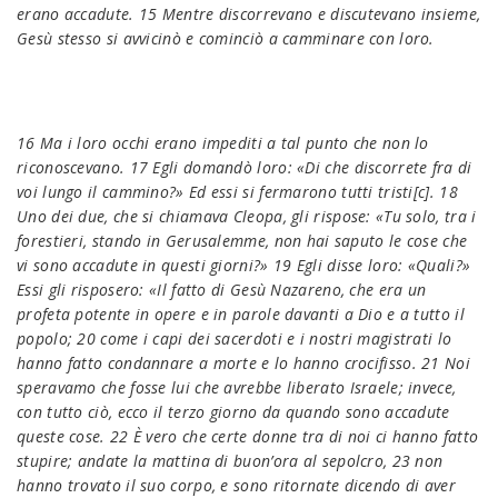
erano accadute. 15 Mentre discorrevano e discutevano insieme,
Gesù stesso si avvicinò e cominciò a camminare con loro.
16 Ma i loro occhi erano impediti a tal punto che non lo
riconoscevano. 17 Egli domandò loro: «Di che discorrete fra di
voi lungo il cammino?» Ed essi si fermarono tutti tristi[c]. 18
Uno dei due, che si chiamava Cleopa, gli rispose: «Tu solo, tra i
forestieri, stando in Gerusalemme, non hai saputo le cose che
vi sono accadute in questi giorni?» 19 Egli disse loro: «Quali?»
Essi gli risposero: «Il fatto di Gesù Nazareno, che era un
profeta potente in opere e in parole davanti a Dio e a tutto il
popolo; 20 come i capi dei sacerdoti e i nostri magistrati lo
hanno fatto condannare a morte e lo hanno crocifisso. 21 Noi
speravamo che fosse lui che avrebbe liberato Israele; invece,
con tutto ciò, ecco il terzo giorno da quando sono accadute
queste cose. 22 È vero che certe donne tra di noi ci hanno fatto
stupire; andate la mattina di buon’ora al sepolcro, 23 non
hanno trovato il suo corpo, e sono ritornate dicendo di aver