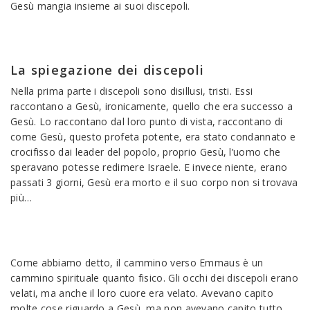
Gesù mangia insieme ai suoi discepoli.
La spiegazione dei discepoli
Nella prima parte i discepoli sono disillusi, tristi. Essi
raccontano a Gesù, ironicamente, quello che era successo a
Gesù. Lo raccontano dal loro punto di vista, raccontano di
come Gesù, questo profeta potente, era stato condannato e
crocifisso dai leader del popolo, proprio Gesù, l’uomo che
speravano potesse redimere Israele. E invece niente, erano
passati 3 giorni, Gesù era morto e il suo corpo non si trovava
più…
Come abbiamo detto, il cammino verso Emmaus è un
cammino spirituale quanto fisico. Gli occhi dei discepoli erano
velati, ma anche il loro cuore era velato. Avevano capito
molte cose riguardo a Gesù, ma non avevano capito tutto.