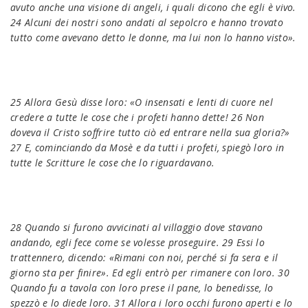
avuto anche una visione di angeli, i quali dicono che egli è vivo.
24 Alcuni dei nostri sono andati al sepolcro e hanno trovato
tutto come avevano detto le donne, ma lui non lo hanno visto».
25 Allora Gesù disse loro: «O insensati e lenti di cuore nel
credere a tutte le cose che i profeti hanno dette! 26 Non
doveva il Cristo soffrire tutto ciò ed entrare nella sua gloria?»
27 E, cominciando da Mosè e da tutti i profeti, spiegò loro in
tutte le Scritture le cose che lo riguardavano.
28 Quando si furono avvicinati al villaggio dove stavano
andando, egli fece come se volesse proseguire. 29 Essi lo
trattennero, dicendo: «Rimani con noi, perché si fa sera e il
giorno sta per finire». Ed egli entrò per rimanere con loro. 30
Quando fu a tavola con loro prese il pane, lo benedisse, lo
spezzò e lo diede loro. 31 Allora i loro occhi furono aperti e lo