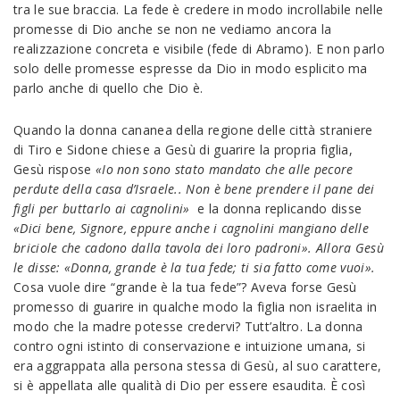
tra le sue braccia. La fede è credere in modo incrollabile nelle
promesse di Dio anche se non ne vediamo ancora la
realizzazione concreta e visibile (fede di Abramo). E non parlo
solo delle promesse espresse da Dio in modo esplicito ma
parlo anche di quello che Dio è.
Quando la donna cananea della regione delle città straniere
di Tiro e Sidone chiese a Gesù di guarire la propria figlia,
Gesù rispose
«Io non sono stato mandato che alle pecore
perdute della casa d’Israele.. Non è bene prendere il pane dei
figli per buttarlo ai cagnolini»
e la donna replicando disse
«Dici bene, Signore, eppure anche i cagnolini mangiano delle
briciole che cadono dalla tavola dei loro padroni».
Allora Gesù
le disse: «Donna, grande è la tua fede; ti sia fatto come vuoi».
Cosa vuole dire “grande è la tua fede”? Aveva forse Gesù
promesso di guarire in qualche modo la figlia non israelita in
modo che la madre potesse credervi? Tutt’altro. La donna
contro ogni istinto di conservazione e intuizione umana, si
era aggrappata alla persona stessa di Gesù, al suo carattere,
si è appellata alle qualità di Dio per essere esaudita. È così