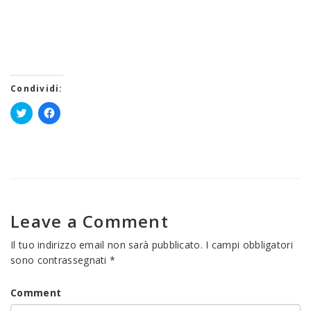
Condividi:
Fai
Fai
clic
clic
qui
per
per
condividere
condividere
su
su
Facebook
Twitter
(Si
(Si
apre
apre
in
in
una
una
nuova
Leave a Comment
nuova
finestra)
finestra)
Il tuo indirizzo email non sarà pubblicato.
I campi obbligatori
sono contrassegnati
*
Comment