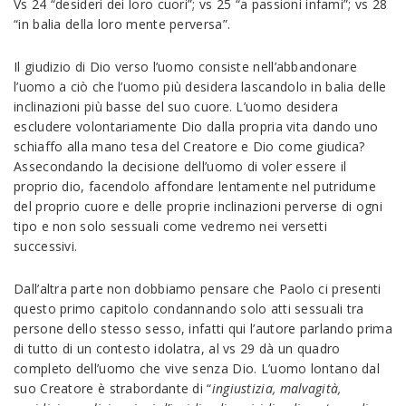
Vs 24 “desideri dei loro cuori”; vs 25 “a passioni infami”; vs 28
“in balia della loro mente perversa”.
Il giudizio di Dio verso l’uomo consiste nell’abbandonare
l’uomo a ciò che l’uomo più desidera lascandolo in balia delle
inclinazioni più basse del suo cuore. L’uomo desidera
escludere volontariamente Dio dalla propria vita dando uno
schiaffo alla mano tesa del Creatore e Dio come giudica?
Assecondando la decisione dell’uomo di voler essere il
proprio dio, facendolo affondare lentamente nel putridume
del proprio cuore e delle proprie inclinazioni perverse di ogni
tipo e non solo sessuali come vedremo nei versetti
successivi.
Dall’altra parte non dobbiamo pensare che Paolo ci presenti
questo primo capitolo condannando solo atti sessuali tra
persone dello stesso sesso, infatti qui l’autore parlando prima
di tutto di un contesto idolatra, al vs 29 dà un quadro
completo dell’uomo che vive senza Dio. L’uomo lontano dal
suo Creatore è strabordante di “
ingiustizia, malvagità,