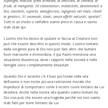
cupidigia, malizia; pieni d’invidia, di omicidio, di contesa, di
frode, di malignità; 30 calunniatori, maldicenti, abominevoli a
Dio, insolenti, superbi, vanagloriosi, ingegnosi nel male, ribelli
ai genitori, 31 insensati, sleali, senza affetti naturali, spietati
”.
Tutti in un modo o nell’altro siamo presi in causa e siamo
stati citati qui.
L’uomo che ha deciso di sputare in faccia al Creatore non
può che essere descritto in questo modo. L’uomo lontano
dalla sorgente pura di Dio non può fare altro che buttare
fuori marciume e immondizia. E qui Paolo menziona una
situazione disastrosa, dove i rapporti nella società e nelle
famiglie sono completamente devastati.
Quando Dio è assente c’è il buio più totale nella vita
dell’uomo e non esiste più una restrizione morale che
impedisce di comportarci come il nostro cuore lontano da Lui
desidera. Anche nella nostra vita quando siamo lontani da
Dio non può che essere una tragedia perché noi non siamo
stati fatti per stare lontano da Lui.