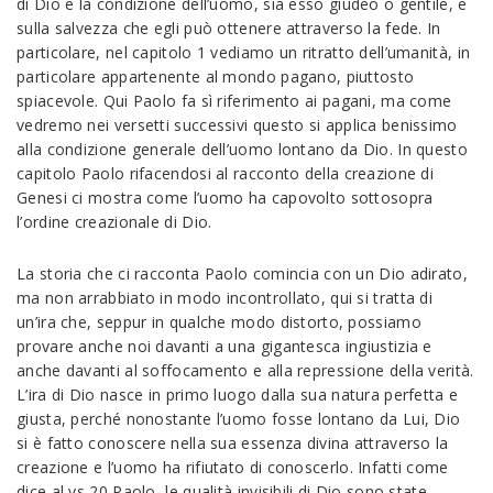
di Dio e la condizione dell’uomo, sia esso giudeo o gentile, e
sulla salvezza che egli può ottenere attraverso la fede. In
particolare, nel capitolo 1 vediamo un ritratto dell’umanità, in
particolare appartenente al mondo pagano, piuttosto
spiacevole. Qui Paolo fa sì riferimento ai pagani, ma come
vedremo nei versetti successivi questo si applica benissimo
alla condizione generale dell’uomo lontano da Dio. In questo
capitolo Paolo rifacendosi al racconto della creazione di
Genesi ci mostra come l’uomo ha capovolto sottosopra
l’ordine creazionale di Dio.
La storia che ci racconta Paolo comincia con un Dio adirato,
ma non arrabbiato in modo incontrollato, qui si tratta di
un’ira che, seppur in qualche modo distorto, possiamo
provare anche noi davanti a una gigantesca ingiustizia e
anche davanti al soffocamento e alla repressione della verità.
L’ira di Dio nasce in primo luogo dalla sua natura perfetta e
giusta, perché nonostante l’uomo fosse lontano da Lui, Dio
si è fatto conoscere nella sua essenza divina attraverso la
creazione e l’uomo ha rifiutato di conoscerlo. Infatti come
dice al vs 20 Paolo, le qualità invisibili di Dio sono state