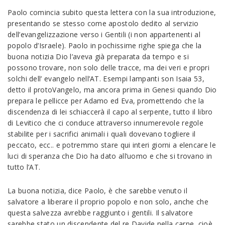
Paolo comincia subito questa lettera con la sua introduzione,
presentando se stesso come apostolo dedito al servizio
dell’evangelizzazione verso i Gentili (i non appartenenti al
popolo d’Israele). Paolo in pochissime righe spiega che la
buona notizia Dio l’aveva già preparata da tempo e si
possono trovare, non solo delle tracce, ma dei veri e propri
solchi dell’ evangelo nell’AT. Esempi lampanti son Isaia 53,
detto il protoVangelo, ma ancora prima in Genesi quando Dio
prepara le pellicce per Adamo ed Eva, promettendo che la
discendenza di lei schiaccerà il capo al serpente, tutto il libro
di Levitico che ci conduce attraverso innumerevole regole
stabilite per i sacrifici animali i quali dovevano togliere il
peccato, ecc.. e potremmo stare qui interi giorni a elencare le
luci di speranza che Dio ha dato all’uomo e che si trovano in
tutto l’AT.
La buona notizia, dice Paolo, è che sarebbe venuto il
salvatore a liberare il proprio popolo e non solo, anche che
questa salvezza avrebbe raggiunto i gentili. Il salvatore
sarebbe stato un discendente del re Davide nella carne, cioè