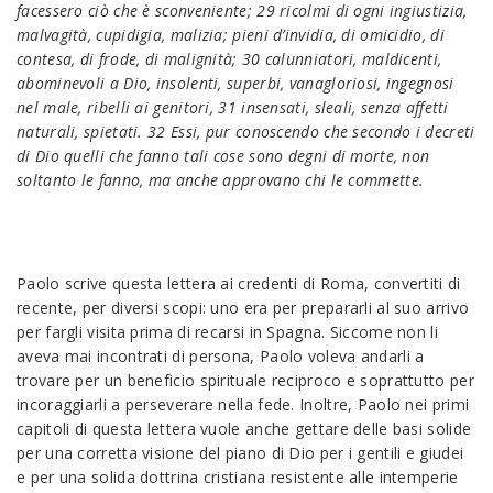
facessero ciò che è sconveniente; 29 ricolmi di ogni ingiustizia,
malvagità, cupidigia, malizia; pieni d’invidia, di omicidio, di
contesa, di frode, di malignità; 30 calunniatori, maldicenti,
abominevoli a Dio, insolenti, superbi, vanagloriosi, ingegnosi
nel male, ribelli ai genitori, 31 insensati, sleali, senza affetti
naturali, spietati. 32 Essi, pur conoscendo che secondo i decreti
di Dio quelli che fanno tali cose sono degni di morte, non
soltanto le fanno, ma anche approvano chi le commette.
Paolo scrive questa lettera ai credenti di Roma, convertiti di
recente, per diversi scopi: uno era per prepararli al suo arrivo
per fargli visita prima di recarsi in Spagna. Siccome non li
aveva mai incontrati di persona, Paolo voleva andarli a
trovare per un beneficio spirituale reciproco e soprattutto per
incoraggiarli a perseverare nella fede. Inoltre, Paolo nei primi
capitoli di questa lettera vuole anche gettare delle basi solide
per una corretta visione del piano di Dio per i gentili e giudei
e per una solida dottrina cristiana resistente alle intemperie