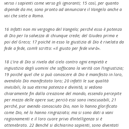
verso i sapienti come verso gli ignoranti; 15 così, per quanto
dipende da me, sono pronto ad annunciare il Vangelo anche a
voi che siete a Roma.
16 Infatti non mi vergogno del Vangelo; perché esso è potenza
di Dio per la salvezza di chiunque crede; del Giudeo prima e
poi del Greco; 17 poiché in esso la giustizia di Dio è rivelata da
fede a fede, com’è scritto: «Il giusto per fede vivrà».
18 L’ira di Dio si rivela dal cielo contro ogni empietà e
ingiustizia degli uomini che soffocano la verità con l’ingiustizia;
19 poiché quel che si può conoscere di Dio è manifesto in loro,
avendolo Dio manifestato loro; 20 infatti le sue qualità
invisibili, la sua eterna potenza e divinità, si vedono
chiaramente fin dalla creazione del mondo, essendo percepite
per mezzo delle opere sue; perciò essi sono inescusabili, 21
perché, pur avendo conosciuto Dio, non lo hanno glorificato
come Dio, né lo hanno ringraziato; ma si sono dati a vani
ragionamenti e il loro cuore privo d’intelligenza si è
ottenebrato. 22 Benché si dichiarino sapienti, sono diventati