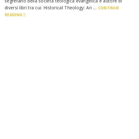
segretario della società teologica evangelica e autore di
diversi libri tra cui: Historical Theology: An …
CONTINUE
READING