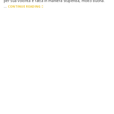
per sua volontà e fatta in maniera stupenda, molto buona.
…
CONTINUE READING