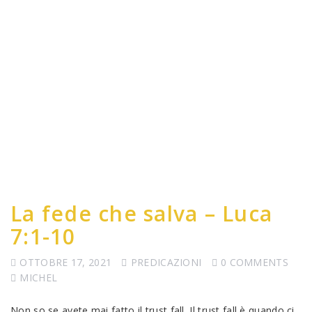
La fede che salva – Luca
7:1-10
OTTOBRE 17, 2021
PREDICAZIONI
0 COMMENTS
MICHEL
Non so se avete mai fatto il trust fall. Il trust fall è quando ci