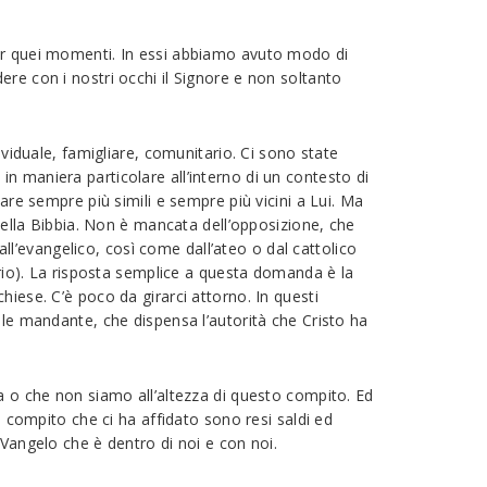
 per quei momenti. In essi abbiamo avuto modo di
re con i nostri occhi il Signore e non soltanto
ividuale, famigliare, comunitario. Ci sono state
i in maniera particolare all’interno di un contesto di
are sempre più simili e sempre più vicini a Lui. Ma
 nella Bibbia. Non è mancata dell’opposizione, che
’evangelico, così come dall’ateo o dal cattolico
orio). La risposta semplice a questa domanda è la
iese. C’è poco da girarci attorno. In questi
ale mandante, che dispensa l’autorità che Cristo ha
na o che non siamo all’altezza di questo compito. Ed
l compito che ci ha affidato sono resi saldi ed
 Vangelo che è dentro di noi e con noi.