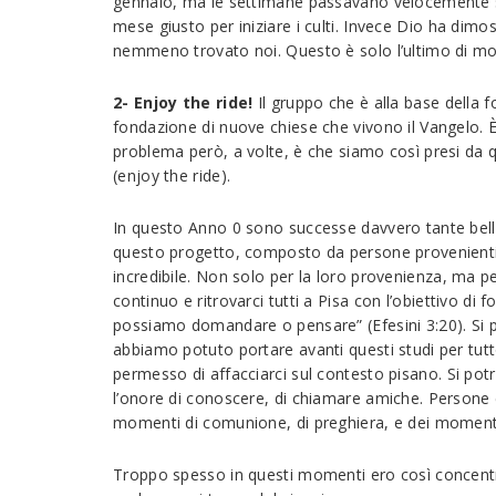
gennaio, ma le settimane passavano velocemente sen
mese giusto per iniziare i culti. Invece Dio ha dim
nemmeno trovato noi. Questo è solo l’ultimo di mome
2- Enjoy the ride!
Il gruppo che è alla base della 
fondazione di nuove chiese che vivono il Vangelo. È
problema però, a volte, è che siamo così presi da q
(enjoy the ride).
In questo Anno 0 sono successe davvero tante belle
questo progetto, composto da persone provenienti 
incredibile. Non solo per la loro provenienza, ma pe
continuo e ritrovarci tutti a Pisa con l’obiettivo 
possiamo domandare o pensare” (Efesini 3:20). Si po
abbiamo potuto portare avanti questi studi per tutto
permesso di affacciarci sul contesto pisano. Si po
l’onore di conoscere, di chiamare amiche. Persone 
momenti di comunione, di preghiera, e dei momenti 
Troppo spesso in questi momenti ero così concentra