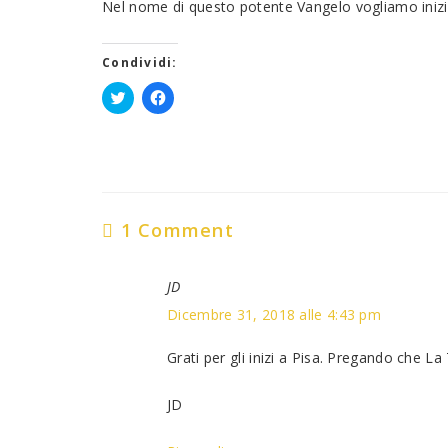
Nel nome di questo potente Vangelo vogliamo inizia
Condividi:
Fai
Fai
clic
clic
qui
per
per
condividere
condividere
su
su
Facebook
Twitter
(Si
(Si
apre
apre
in
1 Comment
in
una
una
nuova
nuova
finestra)
finestra)
JD
Dicembre 31, 2018 alle 4:43 pm
Grati per gli inizi a Pisa. Pregando che L
JD