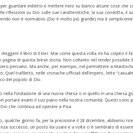
are per guardare indietro e mettere nero su bianco alcune cose c
le riflessioni su Dio: sulle sue caratteristiche, la sua condotta, il
vendo non è normativo (Dio è molto più grande) ma è semplicemente 
leggere il libro di Ester. Mai come questa volta mi ha colpito il 
gni pagina di questa breve storia. Non soltanto nel render possibil
impero persiano. Ma anche, per esempio, nel permettere a Mardocheo
 Quel trafiletto, nelle cronache ufficiali dell’impero, lette “casu
ico del popolo di Dio.
o nella fondazione di una nuova chiesa o in quello in una chiesa g
el portare avanti il suo piano nella nostra comunità. Questi sono 
 Dio che continua ad operare a Pisa.
o, qualche giorno fa, per la precisione il 28 dicembre, abbiamo ric
enza successo, un posto da usare e a volte ci è sembrato di essere