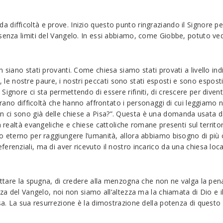
da difficoltà e prove. Inizio questo punto ringraziando il Signore
senza limiti del Vangelo. In essi abbiamo, come Giobbe, potuto vede
 siano stati provanti. Come chiesa siamo stati provati a livello ind
ti, le nostre paure, i nostri peccati sono stati esposti e sono espost
ignore ci sta permettendo di essere rifiniti, di crescere per divent
 erano difficoltà che hanno affrontato i personaggi di cui leggiamo
ci sono già delle chiese a Pisa?”. Questa è una domanda usata dall
ra realtà evangeliche e chiese cattoliche romane presenti sul territ
o eterno per raggiungere l’umanità, allora abbiamo bisogno di più ch
erenziali, ma di aver ricevuto il nostro incarico da una chiesa loc
gettare la spugna, di credere alla menzogna che non ne valga la pe
zza del Vangelo, noi non siamo all’altezza ma la chiamata di Dio e i
esa. La sua resurrezione è la dimostrazione della potenza di questo