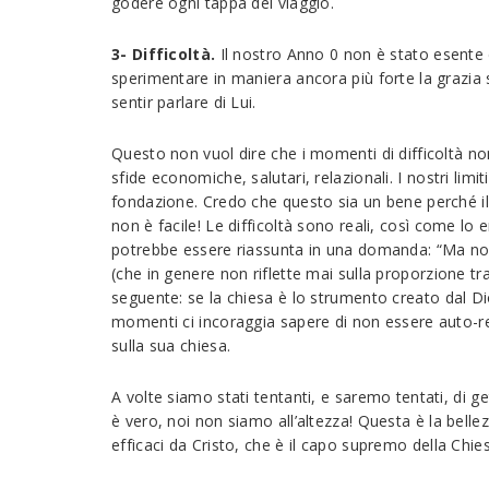
godere ogni tappa del viaggio.
3- Difficoltà.
Il nostro Anno 0 non è stato esente 
sperimentare in maniera ancora più forte la grazia 
sentir parlare di Lui.
Questo non vuol dire che i momenti di difficoltà non
sfide economiche, salutari, relazionali. I nostri limi
fondazione. Credo che questo sia un bene perché il S
non è facile! Le difficoltà sono reali, così come lo
potrebbe essere riassunta in una domanda: “Ma non 
(che in genere non riflette mai sulla proporzione t
seguente: se la chiesa è lo strumento creato dal Di
momenti ci incoraggia sapere di non essere auto-ref
sulla sua chiesa.
A volte siamo stati tentanti, e saremo tentati, di 
è vero, noi non siamo all’altezza! Questa è la belle
efficaci da Cristo, che è il capo supremo della Chi