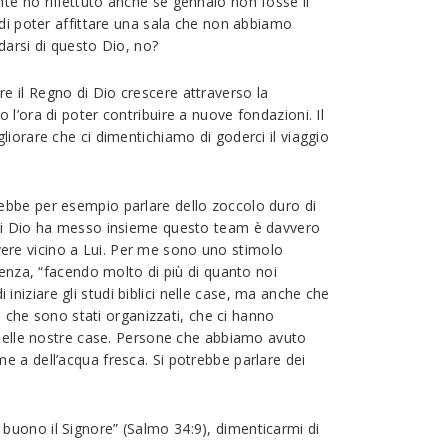
te ho riflettuto anche se gennaio non fosse il
 di poter affittare una sala che non abbiamo
darsi di questo Dio, no?
e il Regno di Dio crescere attraverso la
l’ora di poter contribuire a nuove fondazioni. Il
iorare che ci dimentichiamo di goderci il viaggio
ebbe per esempio parlare dello zoccolo duro di
 cui Dio ha messo insieme questo team è davvero
vivere vicino a Lui. Per me sono uno stimolo
tenza, “facendo molto di più di quanto noi
iziare gli studi biblici nelle case, ma anche che
i che sono stati organizzati, che ci hanno
e nelle nostre case. Persone che abbiamo avuto
e a dell’acqua fresca. Si potrebbe parlare dei
buono il Signore” (Salmo 34:9), dimenticarmi di