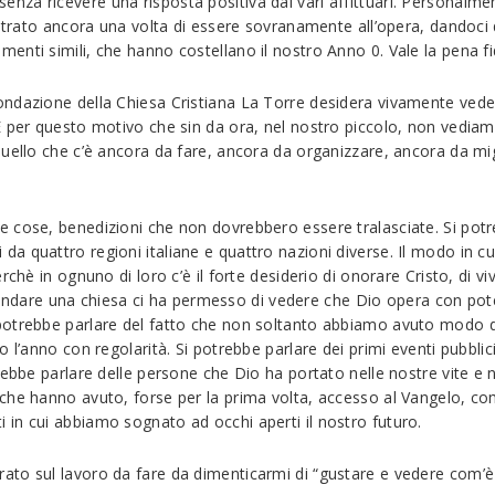
za ricevere una risposta positiva dai vari affittuari. Personalmen
ostrato ancora una volta di essere sovranamente all’opera, dandoci
nti simili, che hanno costellano il nostro Anno 0. Vale la pena fi
fondazione della Chiesa Cristiana La Torre desidera vivamente veder
 per questo motivo che sin da ora, nel nostro piccolo, non vediamo 
uello che c’è ancora da fare, ancora da organizzare, ancora da migl
 cose, benedizioni che non dovrebbero essere tralasciate. Si potr
da quattro regioni italiane e quattro nazioni diverse. Il modo in
rchè in ognuno di loro c’è il forte desiderio di onorare Cristo, di 
di fondare una chiesa ci ha permesso di vedere che Dio opera con po
trebbe parlare del fatto che non soltanto abbiamo avuto modo di in
 l’anno con regolarità. Si potrebbe parlare dei primi eventi pubblic
trebbe parlare delle persone che Dio ha portato nelle nostre vite 
che hanno avuto, forse per la prima volta, accesso al Vangelo, com
in cui abbiamo sognato ad occhi aperti il nostro futuro.
to sul lavoro da fare da dimenticarmi di “gustare e vedere com’è 