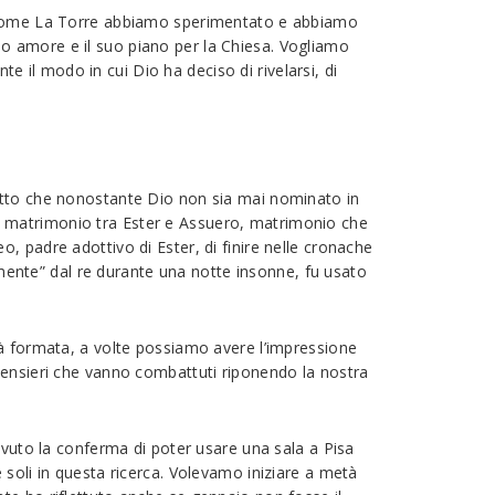
he come La Torre abbiamo sperimentato e abbiamo
 suo amore e il suo piano per la Chiesa. Vogliamo
il modo in cui Dio ha deciso di rivelarsi, di
fatto che nonostante Dio non sia mai nominato in
e il matrimonio tra Ester e Assuero, matrimonio che
, padre adottivo di Ester, di finire nelle cronache
almente” dal re durante una notte insonne, fu usato
ià formata, a volte possiamo avere l’impressione
pensieri che vanno combattuti riponendo la nostra
evuto la conferma di poter usare una sala a Pisa
 soli in questa ricerca. Volevamo iniziare a metà