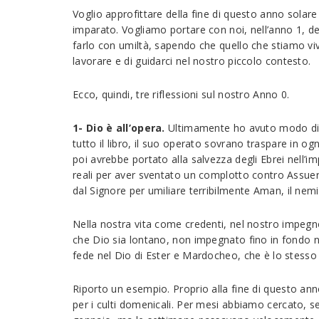
Voglio approfittare della fine di questo anno sol
imparato. Vogliamo portare con noi, nell’anno 1, del
farlo con umiltà, sapendo che quello che stiamo vi
lavorare e di guidarci nel nostro piccolo contesto.
Ecco, quindi, tre riflessioni sul nostro Anno 0.
1- Dio è all’opera.
Ultimamente ho avuto modo di ri
tutto il libro, il suo operato sovrano traspare in o
poi avrebbe portato alla salvezza degli Ebrei nell’
reali per aver sventato un complotto contro Assuero.
dal Signore per umiliare terribilmente Aman, il nem
Nella nostra vita come credenti, nel nostro impegn
che Dio sia lontano, non impegnato fino in fondo n
fede nel Dio di Ester e Mardocheo, che è lo stesso
Riporto un esempio. Proprio alla fine di questo ann
per i culti domenicali. Per mesi abbiamo cercato, s