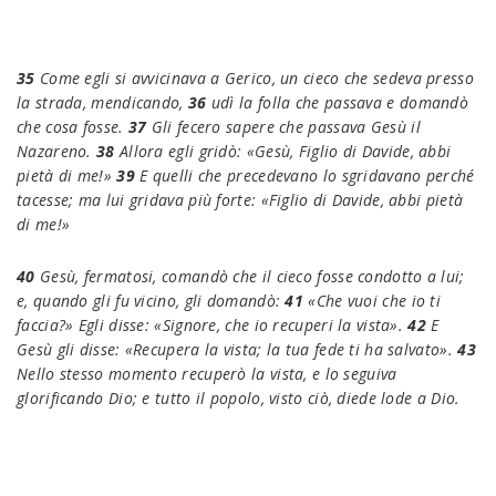
35
Come egli si avvicinava a Gerico, un cieco che sedeva presso
la strada, mendicando,
36
udì la folla che passava e domandò
che cosa fosse.
37
Gli fecero sapere che passava Gesù il
Nazareno.
38
Allora egli gridò: «Gesù, Figlio di Davide, abbi
pietà di me!»
39
E quelli che precedevano lo sgridavano perché
tacesse; ma lui gridava più forte: «Figlio di Davide, abbi pietà
di me!»
40
Gesù, fermatosi, comandò che il cieco fosse condotto a lui;
e, quando gli fu vicino, gli domandò:
41
«Che vuoi che io ti
faccia?» Egli disse: «Signore, che io recuperi la vista».
42
E
Gesù gli disse: «Recupera la vista; la tua fede ti ha salvato».
43
Nello stesso momento recuperò la vista, e lo seguiva
glorificando Dio; e tutto il popolo, visto ciò, diede lode a Dio.