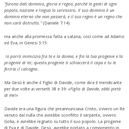
“furono dati dominio, gloria e regno, perché le genti di ogni
popolo, nazione e lingua lo servissero. Il suo dominio è un
dominio eterno che non passerà, e il suo regno è un regno che
non sarà distrutto.”
(Daniele 7:14)
ma anche alla promessa fatta a satana, così come ad Adamo
ed Eva, in Genesi 3:15:
Io porrò inimicizia fra te e la donna, e fra la tua progenie e la
progenie di lei; questa progenie ti schiaccerà il capo e tu le
ferirai il calcagno.
Ma Gesù è anche il Figlio di Davide, come dice il mendicante
per due volte ai versetti 38 e 39:
«Figlio di Davide, abbi pietà
di me!»
Davide era una figura che preannunciava Cristo, ovvero un Re
venuto dal nulla che avrebbe sconfitto il serpente, ovvero
Golia, e avrebbe regnato su tutto il suo popolo. La progenie
di Eva e di Davide, Gesù, avrebbe portato a compimento in