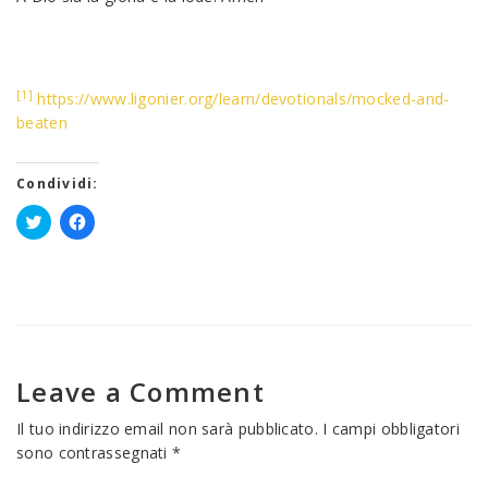
[1]
https://www.ligonier.org/learn/devotionals/mocked-and-
beaten
Condividi:
Fai
Fai
clic
clic
qui
per
per
condividere
condividere
su
su
Facebook
Twitter
(Si
(Si
apre
apre
in
in
una
una
nuova
Leave a Comment
nuova
finestra)
finestra)
Il tuo indirizzo email non sarà pubblicato.
I campi obbligatori
sono contrassegnati
*