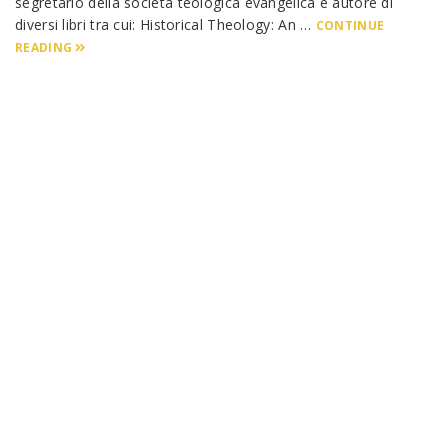
segretario della società teologica evangelica e autore di
diversi libri tra cui: Historical Theology: An …
CONTINUE
READING