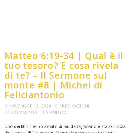
Matteo 6:19-34 | Qual è il
tuo tesoro? E cosa rivela
di te? – Il Sermone sul
monte #8 | Michel di
Feliciantonio
NOVEMBRE 13, 2024
PREDICAZIONI
0 COMMENTS
GIANLUCA
Uno dei libri che ho amato di più da ragazzino è stato L’isola
del tesoro, di Stevenson. Mentre leggevo questo libro la