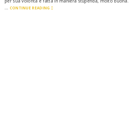
per sua volontà e fatta in maniera stupenda, molto buona.
…
CONTINUE READING