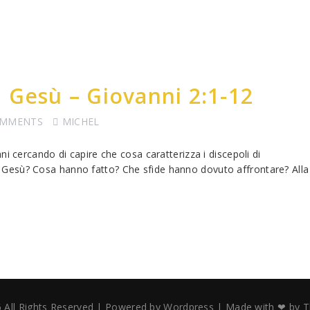
 Gesù – Giovanni 2:1-12
OMMENTS
MICHEL
i cercando di capire che cosa caratterizza i discepoli di
esù? Cosa hanno fatto? Che sfide hanno dovuto affrontare? Alla f
 All Rights Reserved | Powered by
Wordpress
| Made with ❤ by
T