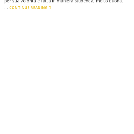
per sua volontà e fatta in maniera stupenda, molto buona.
…
CONTINUE READING