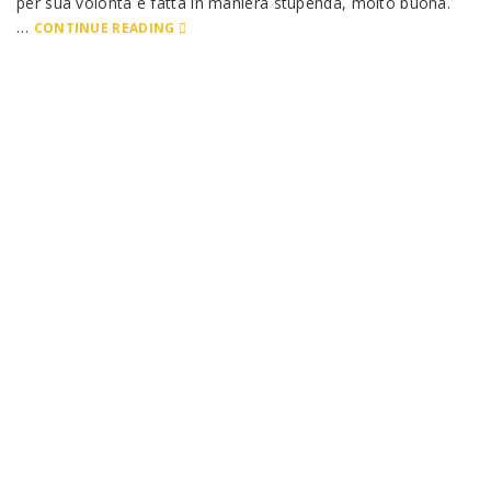
per sua volontà e fatta in maniera stupenda, molto buona.
…
CONTINUE READING