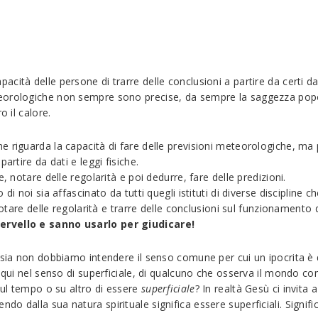
cità delle persone di trarre delle conclusioni a partire da certi d
eorologiche non sempre sono precise, da sempre la saggezza popola
o il calore.
he riguarda la capacità di fare delle previsioni meteorologiche,
artire da dati e leggi fisiche.
, notare delle regolarità e poi dedurre, fare delle predizioni.
di noi sia affascinato da tutti quegli istituti di diverse discipline
notare delle regolarità e trarre delle conclusioni sul funzionamento d
ervello e sanno usarlo per giudicare!
crisia non dobbiamo intendere il senso comune per cui un ipocrita 
so qui nel senso di superficiale, di qualcuno che osserva il mondo
sul tempo o su altro di essere
superficiale
? In realtà Gesù ci invita
o dalla sua natura spirituale significa essere superficiali. Signi