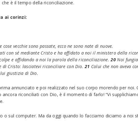
che è il tempo della riconciliazione.
a ai corinzi:
le cose vecchie sono passate, ecco ne sono nate di nuove.
ati con sé mediante Cristo e ha affidato a noi il ministero della rico
olpe e affidando a noi la parola della riconciliazione.
20
Noi fungia
di Cristo: lasciatevi riconciliare con Dio.
21
Colui che non aveva con
ui giustizia di Dio.
rima annunciato e poi realizzato nel suo corpo morendo per noi. Gi
ancora riconciliati con Dio, è il momento di farlo! “Vi supplichiamo!
e.
io o sul computer. Ma da oggi quando lo facciamo diciamo a noi ste