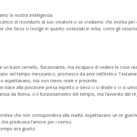
amo la nostra intelligenza.
anico di ricondurlo al suo creatore o se crediamo che evolva per 
 che Gesù ci rivolge in quanto scienziati in erba, come gli osservat
re un buon cervello, funzionante, ma incapace di vedere le cose rea
ovano nel tempo messianico, promesso da anni nell’Antico Testament
 lo aspettavano, ma non meno reale e presente.
 in base alla posizione presa rispetto a Gesù ci si divide o ci si un
pendenza da Roma, o il funzionamento del tempio, ma l’avvento del r
un’idea che non corrispondeva alla realtà. Aspettavano un re guerri
che predicava l’amore per i nemici.
l tempo era giunto.