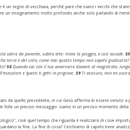
se è un segno di vecchiaia, perché pare che siano i vecchi che sta
arre un insegnamento molto profondo anche solo parlando di mete
a salire da ponente, subito dite: Viene la pioggia, e così accade.
5
della terra e del cielo, come mai questo tempo non sapete giudicarlo?
sto?
58
Quando vai con il tuo avversario davanti al magistrato, lungo
all’esecutore e questi ti getti in prigione.
59
Ti assicuro, non ne uscira
to da quello precedente, in cui Gesù afferma di essere venuto a po
le folle un preciso messaggio: siamo in un preciso momento della
logico”, cioè quel tempo che riguarda il realizzarsi di cose importa
 riguardano la fine. La fine di cosa? Cerchiamo di capirlo bene anal