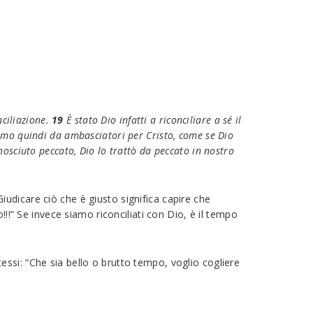
nciliazione.
19
È stato Dio infatti a riconciliare a sé il
mo quindi da ambasciatori per Cristo, come se Dio
osciuto peccato, Dio lo trattò da peccato in nostro
udicare ciò che è giusto significa capire che
!!” Se invece siamo riconciliati con Dio, è il tempo
ssi: “Che sia bello o brutto tempo, voglio cogliere