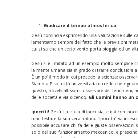
Giudicare il tempo atmosferico
Gesù comincia esprimendo una valutazione sulle capa
lamentiamo sempre del fatto che le previsioni met
cui si sa che un certo vento porta pioggia ed un altr
Gesù si è limitato ad un esempio molto semplice c
la mente umana sia in grado di trarre conclusioni a p
È un po’ il modo in cui procede la scienza: osservare
Siamo a Pisa, città universitaria e credo che ognuno 
questo, a livelli altissimi: osservare dei fenomeni, 
delle società e via dicendo.
Gli uomini hanno un c
Ipocriti!
Gesù li accusa di ipocrisia, e qui con ipo
manifestare la sua vera natura. “Ipocrita” va inte
possibile accusare chi fa delle giuste osservazioni 
solo del suo funzionamento meccanico, e prescindend