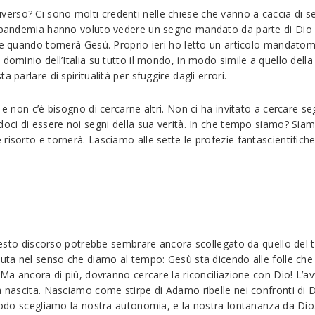
rso? Ci sono molti credenti nelle chiese che vanno a caccia di seg
 pandemia hanno voluto vedere un segno mandato da parte di Dio per
ere quando tornerà Gesù. Proprio ieri ho letto un articolo mandato
dominio dell’Italia su tutto il mondo, in modo simile a quello dell
 parlare di spiritualità per sfuggire dagli errori.
 e non c’è bisogno di cercarne altri. Non ci ha invitato a cercare s
doci di essere noi segni della sua verità. In che tempo siamo? Sia
risorto e tornerà. Lasciamo alle sette le profezie fantascientifich
Questo discorso potrebbe sembrare ancora scollegato da quello del t
nuta nel senso che diamo al tempo: Gesù sta dicendo alle folle che
Ma ancora di più, dovranno cercare la riconciliazione con Dio! L’avv
la nascita. Nasciamo come stirpe di Adamo ribelle nei confronti di
 modo scegliamo la nostra autonomia, e la nostra lontananza da Dio.