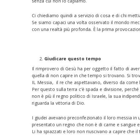
senza cui non lo capiamo.
Ci chiediamo quindi a servizio di cosa e di chi metti
Se siamo capaci una volta osservato il mondo mecc
con una realtà più profonda. È la prima provocazione
Giudicare questo tempo
Il rimprovero di Gesù ha per oggetto il fatto di ave
quella di non capire in che tempo si trovano. Si tr
IL Messia, il re che aspettavano, diverso da come
Per questo sulla terra c’è spada e divisione, perché
non è più il regno politico di Israele, la sua indi
riguarda la vittoria di Dio.
I giudei avevano preconfezionato il loro messia in 
presentato un regno che non è di carne e sangue e 
Li ha spiazzati e loro non riuscivano a capire che i