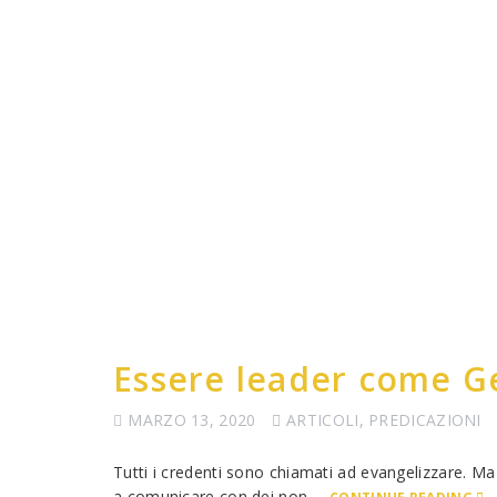
Essere leader come Ge
MARZO 13, 2020
ARTICOLI
,
PREDICAZIONI
Tutti i credenti sono chiamati ad evangelizzare. M
a comunicare con dei non …