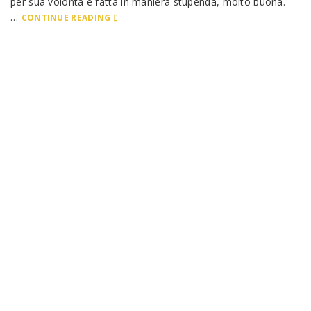
per sua volontà e fatta in maniera stupenda, molto buona.
…
CONTINUE READING