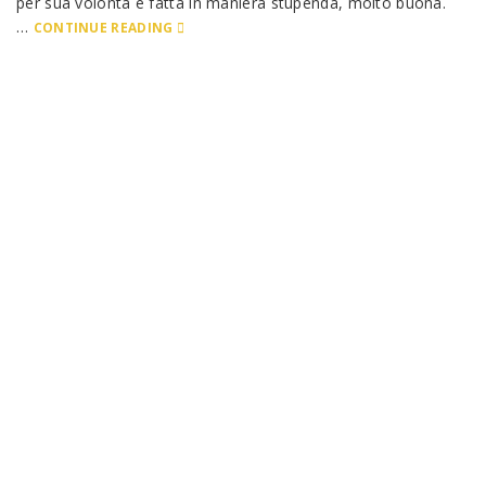
per sua volontà e fatta in maniera stupenda, molto buona.
…
CONTINUE READING