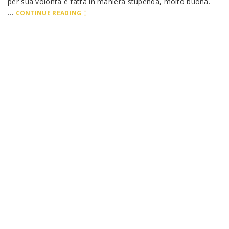
per sua volontà e fatta in maniera stupenda, molto buona.
…
CONTINUE READING