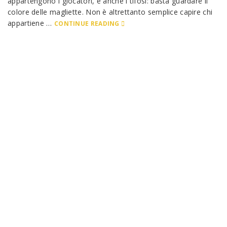
appartengono i giocatori, e anche i tifosi: basta guardare il
colore delle magliette. Non è altrettanto semplice capire chi
appartiene …
CONTINUE READING