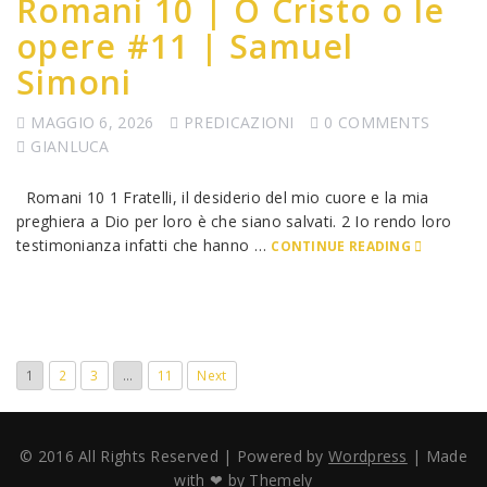
Romani 10 | O Cristo o le
opere #11 | Samuel
Simoni
MAGGIO 6, 2026
PREDICAZIONI
0 COMMENTS
GIANLUCA
Romani 10 1 Fratelli, il desiderio del mio cuore e la mia
preghiera a Dio per loro è che siano salvati. 2 Io rendo loro
testimonianza infatti che hanno …
CONTINUE READING
1
2
3
…
11
Next
© 2016 All Rights Reserved | Powered by
Wordpress
| Made
with ❤ by
Themely