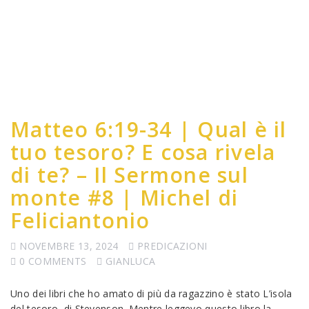
Matteo 6:19-34 | Qual è il
tuo tesoro? E cosa rivela
di te? – Il Sermone sul
monte #8 | Michel di
Feliciantonio
NOVEMBRE 13, 2024
PREDICAZIONI
0 COMMENTS
GIANLUCA
Uno dei libri che ho amato di più da ragazzino è stato L’isola
del tesoro, di Stevenson. Mentre leggevo questo libro la