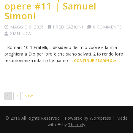
opere #11 | Samuel
Simoni
MAGGIO 6, 2026
PREDICAZIONI
0 COMMENTS
GIANLUCA
Romani 10 1 Fratelli, il desiderio del mio cuore e la mia
preghiera a Dio per loro è che siano salvati. 2 Io rendo loro
testimonianza infatti che hanno …
CONTINUE READING
1
2
Next
© 2016 All Rights Reserved | Powered by
Wordpress
| Made
with ❤ by
Themely