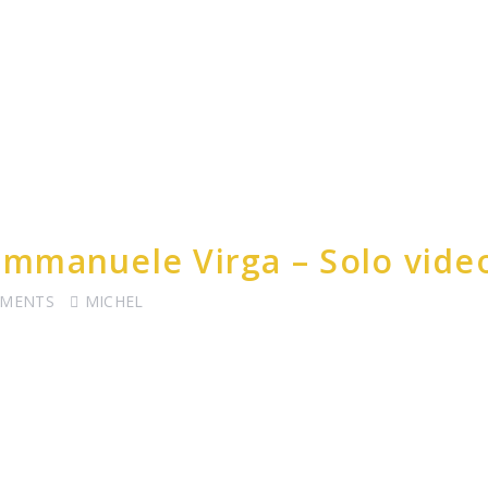
– Emmanuele Virga – Solo vide
MMENTS
MICHEL