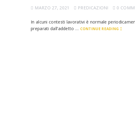
MARZO 27, 2021
PREDICAZIONI
0 COMM
In alcuni contesti lavorativi è normale periodicamen
preparati dall’addetto …
CONTINUE READING