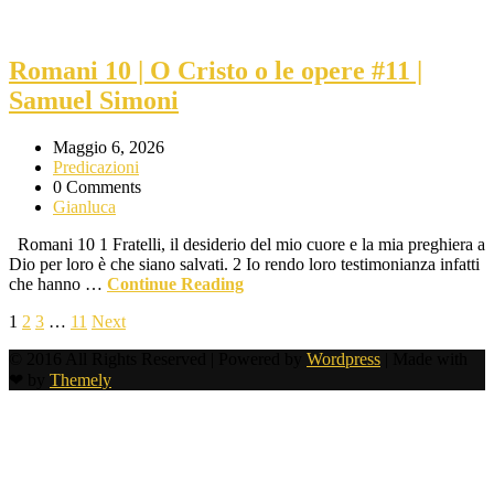
Romani 10 | O Cristo o le opere #11 |
Samuel Simoni
Maggio 6, 2026
Predicazioni
0 Comments
Gianluca
Romani 10 1 Fratelli, il desiderio del mio cuore e la mia preghiera a
Dio per loro è che siano salvati. 2 Io rendo loro testimonianza infatti
che hanno …
Continue Reading
1
2
3
…
11
Next
© 2016 All Rights Reserved | Powered by
Wordpress
| Made with
❤ by
Themely