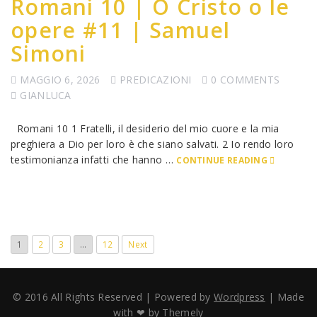
Romani 10 | O Cristo o le
opere #11 | Samuel
Simoni
MAGGIO 6, 2026
PREDICAZIONI
0 COMMENTS
GIANLUCA
Romani 10 1 Fratelli, il desiderio del mio cuore e la mia
preghiera a Dio per loro è che siano salvati. 2 Io rendo loro
testimonianza infatti che hanno …
CONTINUE READING
1
2
3
…
12
Next
© 2016 All Rights Reserved | Powered by
Wordpress
| Made
with ❤ by
Themely