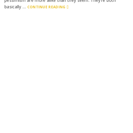
pessimism are more alike than they seem. They’re both
basically …
CONTINUE READING