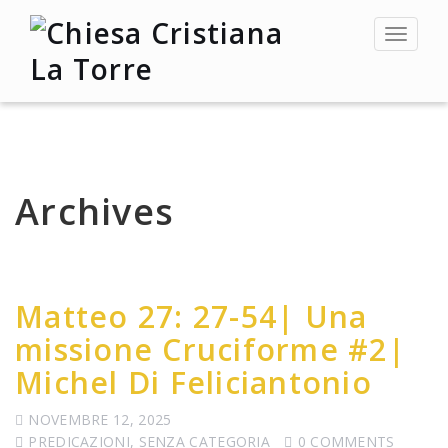
Toggle
navigat
Archives
Matteo 27: 27-54| Una
missione Cruciforme #2|
Michel Di Feliciantonio
NOVEMBRE 12, 2025
PREDICAZIONI
,
SENZA CATEGORIA
0 COMMENTS